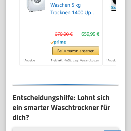
Waschen 5 kg
Trocknen 1400 UpM
WN34A141
679,00 €
659,99 €
Bei Amazon ansehen
*
Anzeige
Preis inkl. MwSt., zzgl. Versandkosten
*
Anzeige
Entscheidungshilfe: Lohnt sich
ein smarter Waschtrockner für
dich?