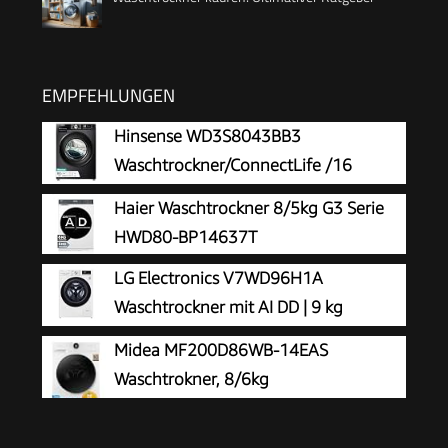
EMPFEHLUNGEN
Hinsense WD3S8043BB3
Waschtrockner/ConnectLife /16
Programme /8 KG, 54 Liter /1400
Haier Waschtrockner 8/5kg G3 Serie
U/min/Dampffunktion/JetWash/Anti-Allergie
HWD80-BP14637T
Program/Auto Program/Eco Wash/Steam
LG Electronics V7WD96H1A
Refresh/Schwarz
Waschtrockner mit AI DD | 9 kg
Waschen | 6 kg Trocknen | 1400 U/Min
Midea MF200D86WB-14EAS
| Steam | TurboWash 360° | Neue Wohlfühl-
Waschtrokner, 8/6kg
Trommel | Wi-Fi-Funktion | Weiß
Waschen/Trocknen, A, Inverter Mortor,
Auffrischen, 60 Min. Waschen & Trocknen,