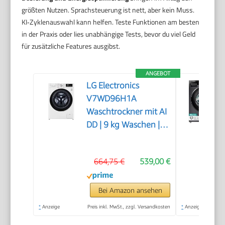
größten Nutzen. Sprachsteuerung ist nett, aber kein Muss.
KI‑Zyklenauswahl kann helfen. Teste Funktionen am besten
in der Praxis oder lies unabhängige Tests, bevor du viel Geld
für zusätzliche Features ausgibst.
ANGEBOT
LG Electronics
V7WD96H1A
Waschtrockner mit AI
DD | 9 kg Waschen | 6
kg Trocknen | 1400
U/Min | Steam |
664,75 €
539,00 €
TurboWash 360° |
Neue Wohlfühl-
Trommel | Wi-Fi-
Bei Amazon ansehen
Funktion | Weiß
*
Anzeige
Preis inkl. MwSt., zzgl. Versandkosten
*
Anzeige