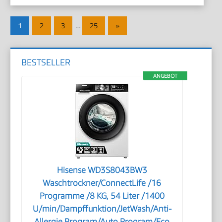
Seitennummerierung
Nächste
1
2
3
…
25
»
der
Beiträge
Beiträge
BESTSELLER
ANGEBOT
Hisense WD3S8043BW3
Waschtrockner/ConnectLife /16
Programme /8 KG, 54 Liter /1400
U/min/Dampffunktion/JetWash/Anti-
Allergie Program/Auto Program/Eco