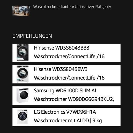
Waschtrockner kaufen: Ultimativer Ratgeber
EMPFEHLUNGEN
Hinsense WD3S8043BB3
Waschtrockner/ConnectLife /16
Programme /8 KG, 54 Liter /1400
Hisense WD3S8043BW3
U/min/Dampffunktion/JetWash/Anti-Allergie
Waschtrockner/ConnectLife /16
Program/Auto Program/Eco Wash/Steam
Programme /8 KG, 54 Liter /1400
Samsung WD6100D SLIM AI
Refresh/Schwarz
U/min/Dampffunktion/JetWash/Anti-Allergie
Waschtrockner WD90DG6G94BKU2,
Program/Auto Program/Eco Wash/Steam
9+5 kg, Extra sparsam, EEK: E/A
LG Electronics V7WD96H1A
RefreshWeiß
(-10%), Nur 48 cm tief, Waschmaschine +
Waschtrockner mit AI DD | 9 kg
Trockner in einem, AI Wash, Ecobubble,
Waschen | 6 kg Trocknen | 1400 U/Min