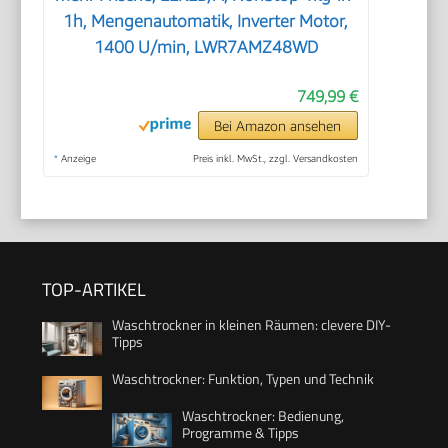
1h, Mengenautomatik, Inverter Motor,
1400 U/min, LWR7AMZ48WD
749,99 €
Bei Amazon ansehen
*
Anzeige
Preis inkl. MwSt., zzgl. Versandkosten
TOP-ARTIKEL
Waschtrockner in kleinen Räumen: clevere DIY-
Tipps
Waschtrockner: Funktion, Typen und Technik
Waschtrockner: Bedienung,
Programme & Tipps