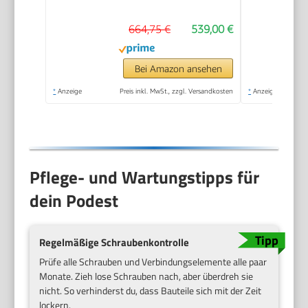
U/Min | Steam |
664,75 €
539,00 €
TurboWash 360° |
Neue Wohlfühl-
Trommel | Wi-Fi-
Bei Amazon ansehen
Funktion | Weiß
*
Anzeige
Preis inkl. MwSt., zzgl. Versandkosten
*
Anzeige
Pflege- und Wartungstipps für
dein Podest
Regelmäßige Schraubenkontrolle
Prüfe alle Schrauben und Verbindungselemente alle paar
Monate. Zieh lose Schrauben nach, aber überdreh sie
nicht. So verhinderst du, dass Bauteile sich mit der Zeit
lockern.