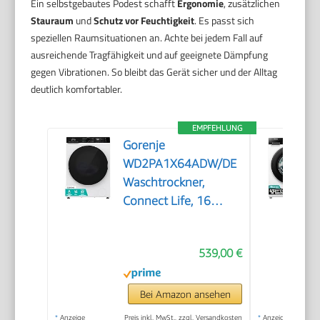
Ein selbstgebautes Podest schafft
Ergonomie
, zusätzlichen
Stauraum
und
Schutz vor Feuchtigkeit
. Es passt sich
speziellen Raumsituationen an. Achte bei jedem Fall auf
ausreichende Tragfähigkeit und auf geeignete Dämpfung
gegen Vibrationen. So bleibt das Gerät sicher und der Alltag
deutlich komfortabler.
EMPFEHLUNG
Gorenje
WD2PA1X64ADW/DE
Waschtrockner,
Connect Life, 16
Programme, 10,5 kg
waschen, 6kg
539,00 €
trocknen, 54 Liter,
1400 U/min, Total
AquaStop, Inverter
Bei Amazon ansehen
PowerDrive Motor,
*
Anzeige
Preis inkl. MwSt., zzgl. Versandkosten
*
Anzeige