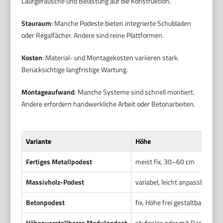
Laufgeräusche und Belastung auf die Konstruktion.
Stauraum
: Manche Podeste bieten integrierte Schubladen
oder Regalfächer. Andere sind reine Plattformen.
Kosten
: Material- und Montagekosten variieren stark.
Berücksichtige langfristige Wartung.
Montageaufwand
: Manche Systeme sind schnell montiert.
Andere erfordern handwerkliche Arbeit oder Betonarbeiten.
Variante
Höhe
Fertiges Metallpodest
meist fix, 30–60 cm
Massivholz-Podest
variabel, leicht anpassbar
Betonpodest
fix, Höhe frei gestaltbar
Höhenverstellbares Modulpodest
stufenlos oder mit Rasten