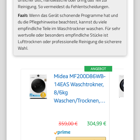
Reinigung. So vermeidest du Fehlentscheidungen.
Fazit:
Wenn das Gerät schonende Programme hat und
du die Pflegehinweise beachtest, kannst du viele
empfindliche Teile im Waschtrockner waschen. Für sehr
wertvolle oder besonders empfindliche Stücke ist
Lufttrocknen oder professionelle Reinigung die sicherere
Wahl.
ANGEBOT
Midea MF200D86WB-
14EAS Waschtrokner,
8/6kg
Waschen/Trocknen,
A, Inverter Mortor,
Auffrischen, 60 Min.
359,00 €
304,99 €
Waschen & Trocknen,
Steam Care, Turbo