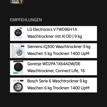
EMPFEHLUNGEN
LG Electronics V7WD96H1A
Waschtrockner mit AI DD | 9 kg
Waschen | 6 kg Trocknen | 1400 U/Min
Siemens iQ300 Waschtrockner 9 kg
| Steam | TurboWash 360° | Neue Wohlfühl-
Waschen 5 kg Trocknen 1400 UpM
Trommel | Wi-Fi-Funktion | Weiß
WN34A141
Gorenje WD2PA1X64ADW/DE
Waschtrockner, Connect Life, 16
Programme, 10,5 kg waschen, 6kg
Bosch Serie 6 Waschtrockner 9 kg
trocknen, 54 Liter, 1400 U/min, Total AquaStop,
Waschen 6 kg Trocknen 1400 UpM
Inverter PowerDrive Motor, AllergySteam,
WNG24442
Wash&Dry 60', A-20%