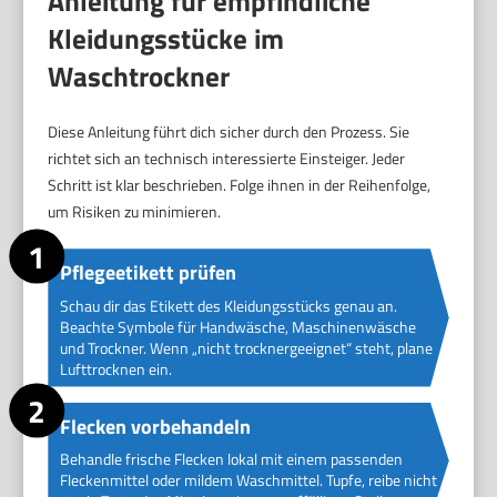
Anleitung für empfindliche
Kleidungsstücke im
Waschtrockner
Diese Anleitung führt dich sicher durch den Prozess. Sie
richtet sich an technisch interessierte Einsteiger. Jeder
Schritt ist klar beschrieben. Folge ihnen in der Reihenfolge,
um Risiken zu minimieren.
Pflegeetikett prüfen
Schau dir das Etikett des Kleidungsstücks genau an.
Beachte Symbole für Handwäsche, Maschinenwäsche
und Trockner. Wenn „nicht trocknergeeignet“ steht, plane
Lufttrocknen ein.
Flecken vorbehandeln
Behandle frische Flecken lokal mit einem passenden
Fleckenmittel oder mildem Waschmittel. Tupfe, reibe nicht