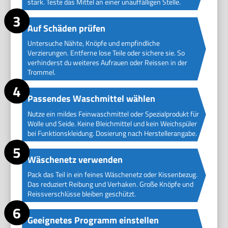
stark. Teste das Mittel an einer unauffälligen Stelle.
Auf Schäden prüfen
Untersuche Nähte, Knöpfe und empfindliche
Verzierungen. Entferne lose Teile oder sichere sie. So
verhinderst du weiteres Aufrauen oder Reissen in der
Trommel.
Passendes Waschmittel wählen
Nutze ein mildes Feinwaschmittel oder Spezialprodukt für
Wolle und Seide. Keine Bleichmittel und kein Weichspüler
bei Funktionskleidung. Dosierung nach Herstellerangabe.
Wäschenetz verwenden
Pack das Teil in ein feines Wäschenetz oder Kissenbezug.
Das reduziert Reibung und Verhaken. Große Knöpfe und
Reissverschlüsse bleiben geschützt.
Geeignetes Programm einstellen