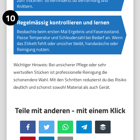
zum Trocknen. So verhinderst du Verformung und
Knittern.
Regelmässig kontrollieren und lernen
Beobachte beim ersten Mal Ergebnis und Faserzustand.
Passe Temperatur und Schleuderzahl bei Bedarf an. Wenn
das Etikett fehlt oder unsicher bleibt, handwäsche oder
Reinigung nutzen.
Wichtiger Hinweis: Bei unsicherer Pflege oder sehr
wertvollen Stücken ist professionelle Reinigung die
schonendere Wahl. Mit den Schritten reduzierst du das Risiko
deutlich und schonst sowohl Material als auch Gerät.
Facebook
Twitter
WhatsApp
Telegram
Buffer