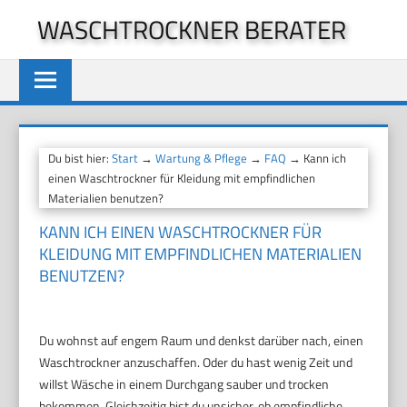
Zum
WASCHTROCKNER BERATER
Inhalt
springen
Du bist hier:
Start
→
Wartung & Pflege
→
FAQ
→ Kann ich
einen Waschtrockner für Kleidung mit empfindlichen
Materialien benutzen?
KANN ICH EINEN WASCHTROCKNER FÜR
KLEIDUNG MIT EMPFINDLICHEN MATERIALIEN
BENUTZEN?
Du wohnst auf engem Raum und denkst darüber nach, einen
Waschtrockner anzuschaffen. Oder du hast wenig Zeit und
willst Wäsche in einem Durchgang sauber und trocken
bekommen. Gleichzeitig bist du unsicher, ob empfindliche