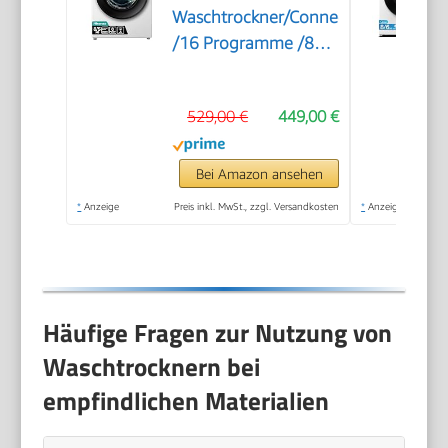
Waschtrockner/ConnectLife
/16 Programme /8
KG, 54 Liter /1400
U/min/Dampffunktion/JetWash/Anti
529,00 €
449,00 €
Allergie
Program/Auto
Program/Eco
Bei Amazon ansehen
Wash/Steam
*
Anzeige
Preis inkl. MwSt., zzgl. Versandkosten
*
Anzeige
RefreshWeiß
Häufige Fragen zur Nutzung von
Waschtrocknern bei
empfindlichen Materialien