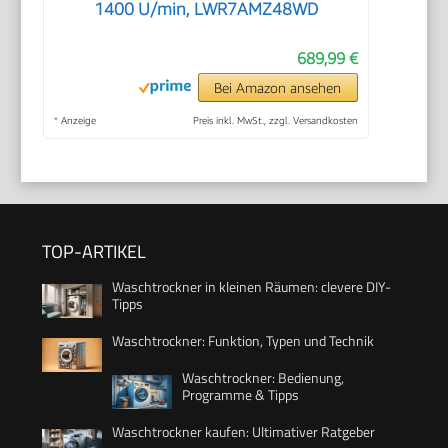
1400 U/min, LWR7AMZ48WD
689,99 €
Bei Amazon ansehen
*
Anzeige
Preis inkl. MwSt., zzgl. Versandkosten
TOP-ARTIKEL
Waschtrockner in kleinen Räumen: clevere DIY-
Tipps
Waschtrockner: Funktion, Typen und Technik
Waschtrockner: Bedienung,
Programme & Tipps
Waschtrockner kaufen: Ultimativer Ratgeber