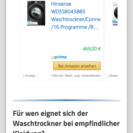
Hinsense
WD3S8043BB3
Waschtrockner/ConnectLife
/16 Programme /8
KG, 54 Liter /1400
U/min/Dampffunktion/JetWash/Anti
469,00 €
Allergie
Program/Auto
Program/Eco
Bei Amazon ansehen
Wash/Steam
*
Anzeige
Preis inkl. MwSt., zzgl. Versandkosten
*
Anzeige
Refresh/Schwarz
Für wen eignet sich der
Waschtrockner bei empfindlicher