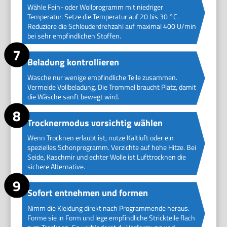
Wähle Fein- oder Wollprogramm mit niedriger
Temperatur. Setze die Temperatur auf 20 bis 30 °C.
Reduziere die Schleuderdrehzahl auf maximal 400 U/min
bei sehr empfindlichen Stoffen.
Beladung kontrollieren
Wasche nur wenige empfindliche Teile zusammen.
Vermeide Vollbeladung. Die Trommel braucht Platz, damit
die Wäsche sanft bewegt wird.
Trocknermodus vorsichtig wählen
Wenn Trocknen erlaubt ist, nutze Kaltluft oder ein
spezielles Schonprogramm. Verzichte auf hohe Hitze. Bei
Seide, Kaschmir und echter Wolle ist Lufttrocknen die
sichere Alternative.
Sofort entnehmen und formen
Nimm die Kleidung direkt nach Programmende heraus.
Forme sie in Form und lege empfindliche Strickteile flach