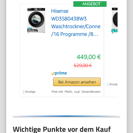
ANGEBOT
Hisense
WD3S8043BW3
Waschtrockner/ConnectLife
/16 Programme /8
KG, 54 Liter /1400
U/min/Dampffunktion/JetWash/Anti
449,00 €
Allergie
Program/Auto
529,00 €
Program/Eco
Wash/Steam
Bei Amazon ansehen
*
Anzeige
RefreshWeiß
*
Anzeige
Preis inkl. MwSt., zzgl. Versandkosten
Wichtige Punkte vor dem Kauf