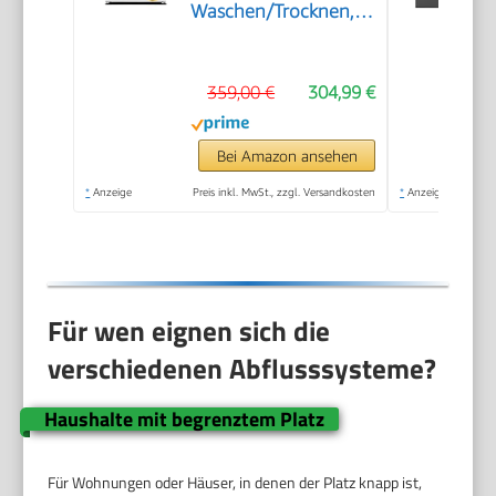
Waschen/Trocknen,
A, Inverter Mortor,
Auffrischen, 60 Min.
359,00 €
304,99 €
Waschen & Trocknen,
Steam Care, Turbo
Wash, 48 cm tief,
Bei Amazon ansehen
APP-Steuerung,
*
Anzeige
Preis inkl. MwSt., zzgl. Versandkosten
*
Anzeige
AquaStop
Für wen eignen sich die
verschiedenen Abflusssysteme?
Haushalte mit begrenztem Platz
Für Wohnungen oder Häuser, in denen der Platz knapp ist,