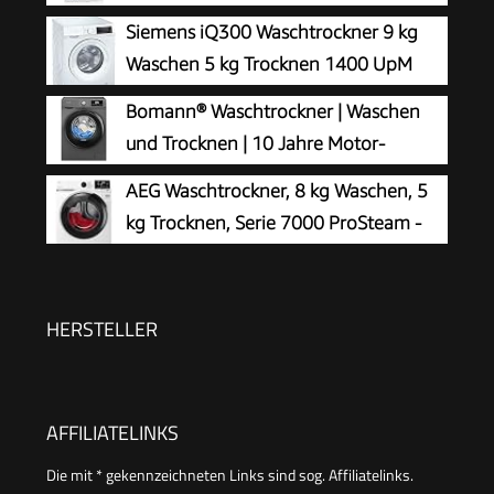
Siemens iQ300 Waschtrockner 9 kg
Waschen 5 kg Trocknen 1400 UpM
WN34A141
Bomann® Waschtrockner | Waschen
und Trocknen | 10 Jahre Motor-
Garantie | 8 kg Waschen, 5 kg Trocknen
AEG Waschtrockner, 8 kg Waschen, 5
| Invertermotor | 1400 U/Min | Waschmaschine
kg Trocknen, Serie 7000 ProSteam -
mit Trockner integriert | WAT 7186 titan
Dampf-Programm–Weniger Bügeln &
mehr Frische, EEKLD/A, NonStop 1kg-in-1h,
Mengenautomatik, Inverter Motor, 1400 U/min,
HERSTELLER
LWR7AMZ48WD
AFFILIATELINKS
Die mit * gekennzeichneten Links sind sog. Affiliatelinks.