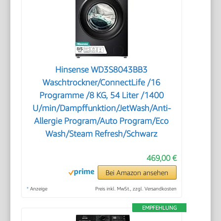
Hinsense WD3S8043BB3
Waschtrockner/ConnectLife /16
Programme /8 KG, 54 Liter /1400
U/min/Dampffunktion/JetWash/Anti-
Allergie Program/Auto Program/Eco
Wash/Steam Refresh/Schwarz
469,00 €
Bei Amazon ansehen
*
Anzeige
Preis inkl. MwSt., zzgl. Versandkosten
EMPFEHLUNG