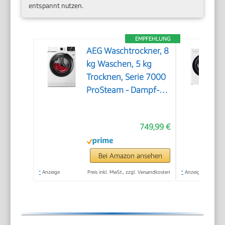
entspannt nutzen.
EMPFEHLUNG
AEG Waschtrockner, 8
kg Waschen, 5 kg
Trocknen, Serie 7000
ProSteam - Dampf-
Programm–Weniger
Bügeln & mehr
749,99 €
Frische, EEKLD/A,
NonStop 1kg-in-1h,
Mengenautomatik,
Bei Amazon ansehen
Inverter Motor, 1400
*
Anzeige
Preis inkl. MwSt., zzgl. Versandkosten
*
Anzeige
U/min,
LWR7AMZ48WD