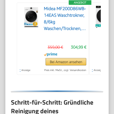
ANGEBOT
Midea MF200D86WB-
14EAS Waschtrokner,
8/6kg
Waschen/Trocknen,
A, Inverter Mortor,
Auffrischen, 60 Min.
359,00 €
304,99 €
Waschen & Trocknen,
Steam Care, Turbo
Wash, 48 cm tief,
Bei Amazon ansehen
APP-Steuerung,
*
Anzeige
Preis inkl. MwSt., zzgl. Versandkosten
*
Anzeige
AquaStop
Schritt-für-Schritt: Gründliche
Reinigung deines