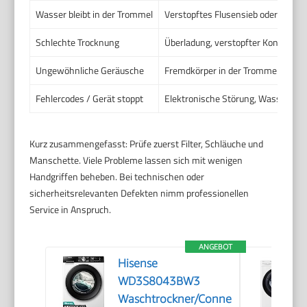
Wasser bleibt in der Trommel
Verstopftes Flusensieb oder Ablau
Schlechte Trocknung
Überladung, verstopfter Kondensat
Ungewöhnliche Geräusche
Fremdkörper in der Trommel oder i
Fehlercodes / Gerät stoppt
Elektronische Störung, Wassersta
Kurz zusammengefasst: Prüfe zuerst Filter, Schläuche und
Manschette. Viele Probleme lassen sich mit wenigen
Handgriffen beheben. Bei technischen oder
sicherheitsrelevanten Defekten nimm professionellen
Service in Anspruch.
ANGEBOT
Hisense
WD3S8043BW3
Waschtrockner/ConnectLife