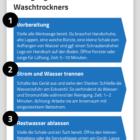
Waschtrockners
Vorbereitung
Stelle alle Werkzeuge bereit. Du brauchst Handschuhe,
alte Lappen, eine weiche Bürste, eine kleine Schale zum
Auffangen von Wasser und ggf. einen Schraubendreher.
Lege ein Handtuch auf den Boden. Öffne Fenster oder
sorge für Lüftung. Zeit: 5–10 Minuten.
Strom und Wasser trennen
Schalte das Gerät aus und ziehe den Stecker. Schließe die
Wasserzufuhr am Eckventil. So verhinderst du Wasser-
und Stromunfälle während der Reinigung. Zeit: 1–2
Minuten. Achtung: Arbeite nie am Innenraum mit
eingestecktem Netzstrom.
Restwasser ablassen
Stelle die Schale und ein Tuch bereit. Öffne den kleinen
Notablass oder die Serviceklappe unten am Gerät. Lasse