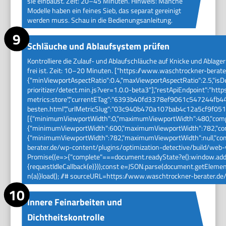
sie einbaust. Zeit: 20–45 Minuten. Hinweis: Manche
Modelle haben ein feines Sieb, das separat gereinigt
werden muss. Schau in die Bedienungsanleitung.
Schläuche und Ablaufsystem prüfen
Kontrolliere die Zulauf- und Ablaufschläuche auf Knicke und Ablager
frei ist. Zeit: 10–20 Minuten. ["https://www.waschtrockner-berat
{"minViewportAspectRatio":0.4,"maxViewportAspectRatio":2.5,"is
prioritizer/detect.min.js?ver=1.0.0-beta3"],"restApiEndpoint":"h
metrics:store","currentETag":"6393b40fd3378ef9061c547244fb446
besten.html","urlMetricSlug":"03c940b470a107bab4c12a5cf9f051
[{"minimumViewportWidth":0,"maximumViewportWidth":480,"compl
{"minimumViewportWidth":600,"maximumViewportWidth":782,"comp
{"minimumViewportWidth":782,"maximumViewportWidth":null,"compl
berater.de/wp-content/plugins/optimization-detective/build/web-vi
Promise((e=>{"complete"===document.readyState?e():window.addEve
{requestIdleCallback(e)}));const e=JSON.parse(document.getElement
n(a)}load(); //# sourceURL=https://www.waschtrockner-berater.de
Innere Feinarbeiten und
Dichtheitskontrolle