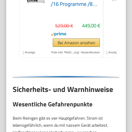
/16 Programme /8
KG, 54 Liter /1400
U/min/Dampffunktion/JetWash/Anti
529,00 €
449,00 €
Allergie
Program/Auto
Program/Eco
Bei Amazon ansehen
Wash/Steam
*
Anzeige
Preis inkl. MwSt., zzgl. Versandkosten
*
Anzeige
RefreshWeiß
Sicherheits- und Warnhinweise
Wesentliche Gefahrenpunkte
Beim Reinigen gibt es vier Hauptgefahren. Strom ist
lebensgefährlich, wenn du mit nassem Gerät arbeitest.