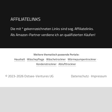
AFFILIATELINKS
Die mit * gekennzeichneten Links sind sog. Affiliatelinks.
Als Amazon-Partner verdiene ich an qualifizierten Käufen!
Weitere thematisch passende Portale:
Haushalt
·
Wäschepflege
·
Wäschetrockner
·
Wärmepumpentrockner
·
Kondenstrockner
·
Ablufttrockner
© 2023-2026
Ostsee-Ventures UG
Datenschutz
·
Impressum