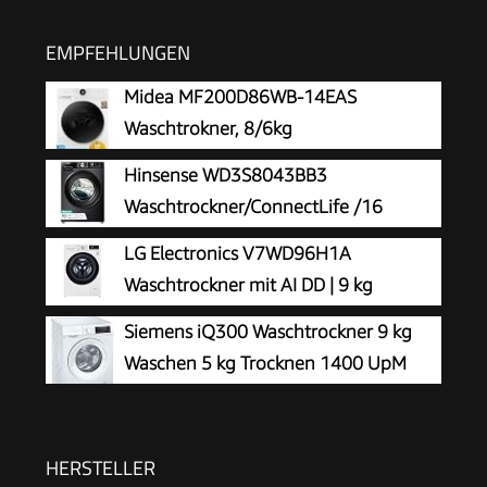
EMPFEHLUNGEN
Midea MF200D86WB-14EAS
Waschtrokner, 8/6kg
Waschen/Trocknen, A, Inverter Mortor,
Hinsense WD3S8043BB3
Auffrischen, 60 Min. Waschen & Trocknen,
Waschtrockner/ConnectLife /16
Steam Care, Turbo Wash, 48 cm tief, APP-
Programme /8 KG, 54 Liter /1400
LG Electronics V7WD96H1A
Steuerung, AquaStop
U/min/Dampffunktion/JetWash/Anti-Allergie
Waschtrockner mit AI DD | 9 kg
Program/Auto Program/Eco Wash/Steam
Waschen | 6 kg Trocknen | 1400 U/Min
Siemens iQ300 Waschtrockner 9 kg
Refresh/Schwarz
| Steam | TurboWash 360° | Neue Wohlfühl-
Waschen 5 kg Trocknen 1400 UpM
Trommel | Wi-Fi-Funktion | Weiß
WN34A141
HERSTELLER