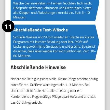
Wische das Innenleben mit einem feuchten Tuch nach.
Überprüfe sichtbare Schrauben und Dichtungen. Setze
alle Klappen und Abdeckungen korrekt ein. Zeit: 5–10
Minuten.
Abschließende Test-Wäsche
Schließe Wasser und Strom wieder an. Starte ein kurzes
Programm mit leichter Beladung oder leer. Prüfe auf
Lecks, ungewöhnliche Geräusche und Gerüche. So stellst
du sicher, dass alles wieder korrekt funktioniert. Zeit: 30–
60 Minuten.
Abschließende Hinweise
Notiere die Reinigungsintervalle. Kleine Pflegeschritte häufig
durchführen. Größere Wartungen alle 1–3 Monate. Bei
Unsicherheit hilft die Herstelleranleitung oder ein
Kundendienst. Regelmäßige Pflege spart Aufwand und hält
das Gerät hygienisch.