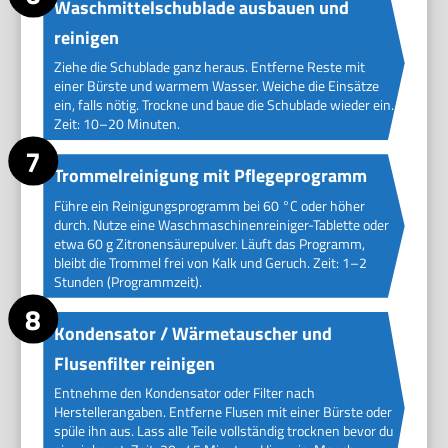
Waschmittelschublade ausbauen und
reinigen
Ziehe die Schublade ganz heraus. Entferne Reste mit
einer Bürste und warmem Wasser. Weiche die Einsätze
ein, falls nötig. Trockne und baue die Schublade wieder ein.
Zeit: 10–20 Minuten.
Trommelreinigung mit Pflegeprogramm
Führe ein Reinigungsprogramm bei 60 °C oder höher
durch. Nutze eine Waschmaschinenreiniger-Tablette oder
etwa 60 g Zitronensäurepulver. Läuft das Programm,
bleibt die Trommel frei von Kalk und Geruch. Zeit: 1–2
Stunden (Programmzeit).
Kondensator / Wärmetauscher und
Flusenfilter reinigen
Entnehme den Kondensator oder Filter nach
Herstellerangaben. Entferne Flusen mit einer Bürste oder
spüle ihn aus. Lass alle Teile vollständig trocknen bevor du