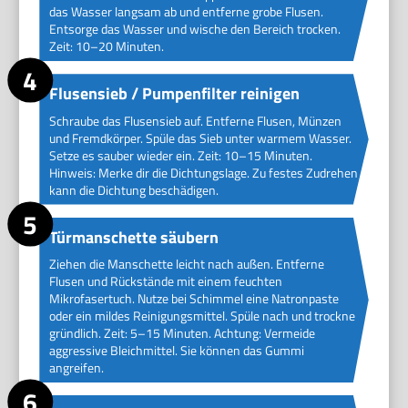
das Wasser langsam ab und entferne grobe Flusen.
Entsorge das Wasser und wische den Bereich trocken.
Zeit: 10–20 Minuten.
Flusensieb / Pumpenfilter reinigen
Schraube das Flusensieb auf. Entferne Flusen, Münzen
und Fremdkörper. Spüle das Sieb unter warmem Wasser.
Setze es sauber wieder ein. Zeit: 10–15 Minuten.
Hinweis: Merke dir die Dichtungslage. Zu festes Zudrehen
kann die Dichtung beschädigen.
Türmanschette säubern
Ziehen die Manschette leicht nach außen. Entferne
Flusen und Rückstände mit einem feuchten
Mikrofasertuch. Nutze bei Schimmel eine Natronpaste
oder ein mildes Reinigungsmittel. Spüle nach und trockne
gründlich. Zeit: 5–15 Minuten. Achtung: Vermeide
aggressive Bleichmittel. Sie können das Gummi
angreifen.