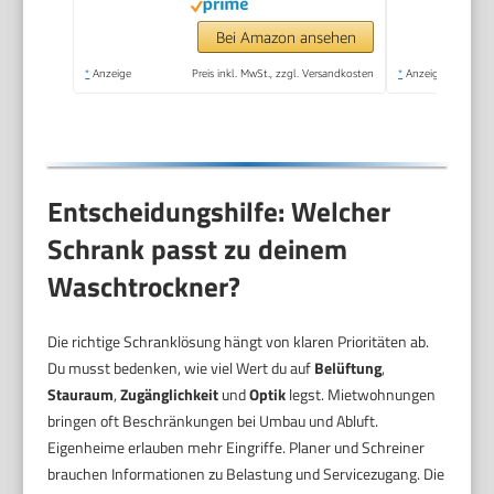
Steam Care, Turbo
Wash, 48 cm tief,
Bei Amazon ansehen
APP-Steuerung,
*
Anzeige
Preis inkl. MwSt., zzgl. Versandkosten
*
Anzeige
AquaStop
Entscheidungshilfe: Welcher
Schrank passt zu deinem
Waschtrockner?
Die richtige Schranklösung hängt von klaren Prioritäten ab.
Du musst bedenken, wie viel Wert du auf
Belüftung
,
Stauraum
,
Zugänglichkeit
und
Optik
legst. Mietwohnungen
bringen oft Beschränkungen bei Umbau und Abluft.
Eigenheime erlauben mehr Eingriffe. Planer und Schreiner
brauchen Informationen zu Belastung und Servicezugang. Die