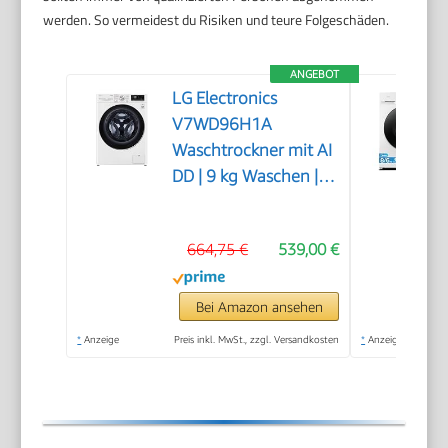
werden. So vermeidest du Risiken und teure Folgeschäden.
ANGEBOT
LG Electronics
V7WD96H1A
Waschtrockner mit AI
DD | 9 kg Waschen | 6
kg Trocknen | 1400
U/Min | Steam |
664,75 €
539,00 €
TurboWash 360° |
Neue Wohlfühl-
Trommel | Wi-Fi-
Bei Amazon ansehen
Funktion | Weiß
*
Anzeige
Preis inkl. MwSt., zzgl. Versandkosten
*
Anzeige