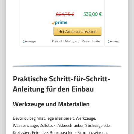
U/Min | Steam |
664,75 €
539,00 €
TurboWash 360° |
Neue Wohlfühl-
Trommel | Wi-Fi-
Bei Amazon ansehen
Funktion | Weiß
*
Anzeige
Preis inkl. MwSt., zzgl. Versandkosten
*
Anzeige
Praktische Schritt-für-Schritt-
Anleitung für den Einbau
Werkzeuge und Materialien
Bevor du beginnst, lege alles bereit. Werkzeuge:
Wasserwaage, Zollstock, Akkuschrauber, Stichsäge oder
Kreissäge, Feinsäge, Bohrmaschine, Schraubzwingen,