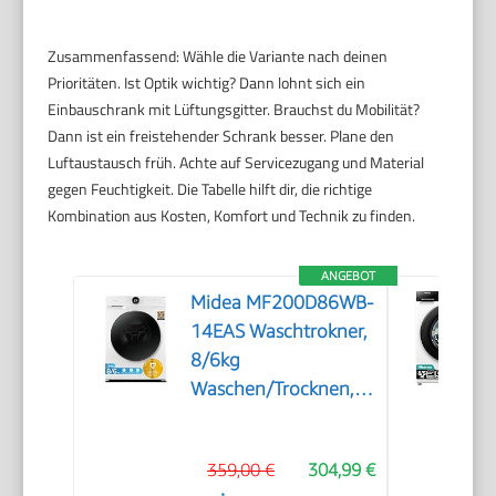
Zusammenfassend: Wähle die Variante nach deinen
Prioritäten. Ist Optik wichtig? Dann lohnt sich ein
Einbauschrank mit Lüftungsgitter. Brauchst du Mobilität?
Dann ist ein freistehender Schrank besser. Plane den
Luftaustausch früh. Achte auf Servicezugang und Material
gegen Feuchtigkeit. Die Tabelle hilft dir, die richtige
Kombination aus Kosten, Komfort und Technik zu finden.
ANGEBOT
Midea MF200D86WB-
14EAS Waschtrokner,
8/6kg
Waschen/Trocknen,
A, Inverter Mortor,
Auffrischen, 60 Min.
359,00 €
304,99 €
Waschen & Trocknen,