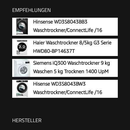
EMPFEHLUNGEN
Hinsense WD3S8043BB3
Waschtrockner/ConnectLife /16
Programme /8 KG, 54 Liter /1400
Haier Waschtrockner 8/5kg G3 Serie
U/min/Dampffunktion/JetWash/Anti-Allergie
HWD80-BP14637T
Program/Auto Program/Eco Wash/Steam
Siemens iQ300 Waschtrockner 9 kg
Refresh/Schwarz
Waschen 5 kg Trocknen 1400 UpM
WN34A141
Hisense WD3S8043BW3
Waschtrockner/ConnectLife /16
Programme /8 KG, 54 Liter /1400
U/min/Dampffunktion/JetWash/Anti-Allergie
Program/Auto Program/Eco Wash/Steam
HERSTELLER
RefreshWeiß