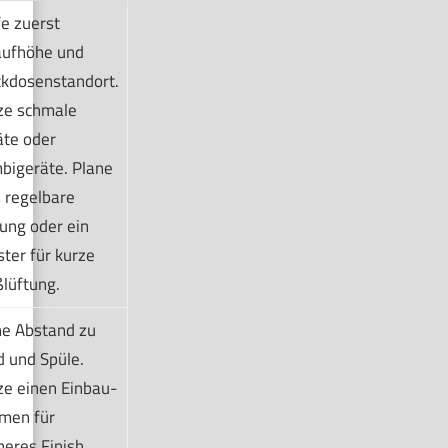
e zuerst
aufhöhe und
ckdosenstandort.
ze schmale
äte oder
bigeräte. Plane
 regelbare
ung oder ein
ter für kurze
lüftung.
ne Abstand zu
 und Spüle.
ze einen Einbau-
men für
eres Finish.