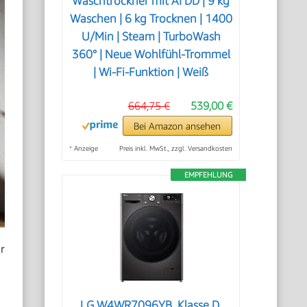
Waschtrockner mit AI DD | 9 kg
Waschen | 6 kg Trocknen | 1400
U/Min | Steam | TurboWash
360° | Neue Wohlfühl-Trommel
| Wi-Fi-Funktion | Weiß
664,75 €
539,00 €
Bei Amazon ansehen
*
Anzeige
Preis inkl. MwSt., zzgl. Versandkosten
EMPFEHLUNG
r
LG W4WR7096YB, Klasse D,