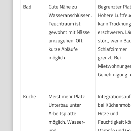
Bad
Gute Nähe zu
Begrenzter Plat
Wasseranschlüssen.
Höhere Luftfeu
Feuchtraum ist
kann Trocknung
gewohnt mit Nässe
erschweren. L
umzugehen. Oft
stört, wenn Ba
kurze Abläufe
Schlafzimmer
möglich.
grenzt. Bei
Mietwohnunge
Genehmigung nö
Küche
Meist mehr Platz.
Integrationsau
Unterbau unter
bei Küchenmöbe
Arbeitsplatte
Hitze und
möglich. Wasser-
Feuchtigkeit k
und
Dämpfe und Ge