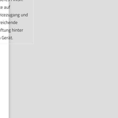
te auf
vicezugang und
reichende
ftung hinter
 Gerät.
Siemens iQ300 Waschtrockner 9 kg Waschen 
1400 UpM WN34A141