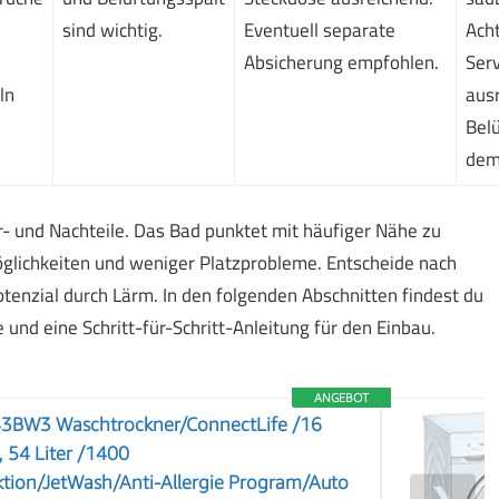
sind wichtig.
Eventuell separate
Ach
Absicherung empfohlen.
Ser
ln
aus
Belü
dem
 und Nachteile. Das Bad punktet mit häufiger Nähe zu
öglichkeiten und weniger Platzprobleme. Entscheide nach
enzial durch Lärm. In den folgenden Abschnitten findest du
e und eine Schritt-für-Schritt-Anleitung für den Einbau.
ANGEBOT
3BW3 Waschtrockner/ConnectLife /16
 54 Liter /1400
ion/JetWash/Anti-Allergie Program/Auto