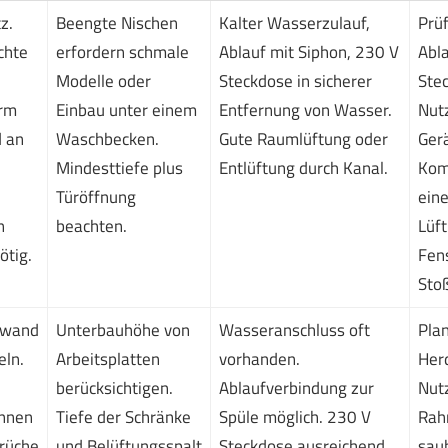
z.
Beengte Nischen
Kalter Wasserzulauf,
Prüf
chte
erfordern schmale
Ablauf mit Siphon, 230 V
Abl
Modelle oder
Steckdose in sicherer
Ste
ärm
Einbau unter einem
Entfernung von Wasser.
Nut
d an
Waschbecken.
Gute Raumlüftung oder
Ger
Mindesttiefe plus
Entlüftung durch Kanal.
Kom
Türöffnung
eine
n
beachten.
Lüft
tig.
Fens
Stoß
fwand
Unterbauhöhe von
Wasseranschluss oft
Pla
ln.
Arbeitsplatten
vorhanden.
Herd
berücksichtigen.
Ablaufverbindung zur
Nut
önnen
Tiefe der Schränke
Spüle möglich. 230 V
Rah
rüche
und Belüftungsspalt
Steckdose ausreichend.
saub