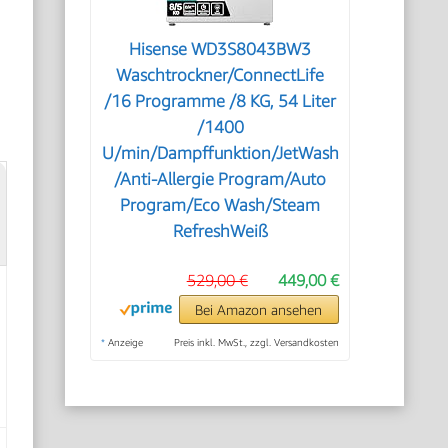
Hisense WD3S8043BW3
Waschtrockner/ConnectLife
/16 Programme /8 KG, 54 Liter
/1400
U/min/Dampffunktion/JetWash
/Anti-Allergie Program/Auto
Program/Eco Wash/Steam
RefreshWeiß
529,00 €
449,00 €
Bei Amazon ansehen
*
Anzeige
Preis inkl. MwSt., zzgl. Versandkosten