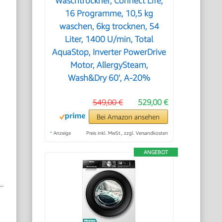
Waschtrockner, Connect Life,
16 Programme, 10,5 kg
waschen, 6kg trocknen, 54
Liter, 1400 U/min, Total
AquaStop, Inverter PowerDrive
Motor, AllergySteam,
Wash&Dry 60', A-20%
549,00 €
529,00 €
Bei Amazon ansehen
*
Anzeige
Preis inkl. MwSt., zzgl. Versandkosten
ANGEBOT