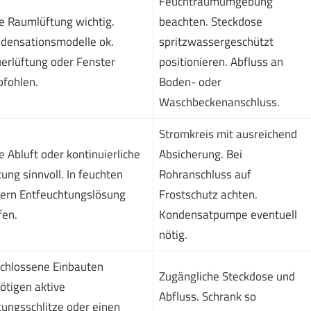
Feuchtraumumgebung
e Raumlüftung wichtig.
beachten. Steckdose
densationsmodelle ok.
spritzwassergeschützt
erlüftung oder Fenster
positionieren. Abfluss an
fohlen.
Boden- oder
Waschbeckenanschluss.
Stromkreis mit ausreichend
e Abluft oder kontinuierliche
Absicherung. Bei
tung sinnvoll. In feuchten
Rohranschluss auf
lern Entfeuchtungslösung
Frostschutz achten.
fen.
Kondensatpumpe eventuell
nötig.
chlossene Einbauten
Zugängliche Steckdose und
ötigen aktive
Abfluss. Schrank so
tungsschlitze oder einen