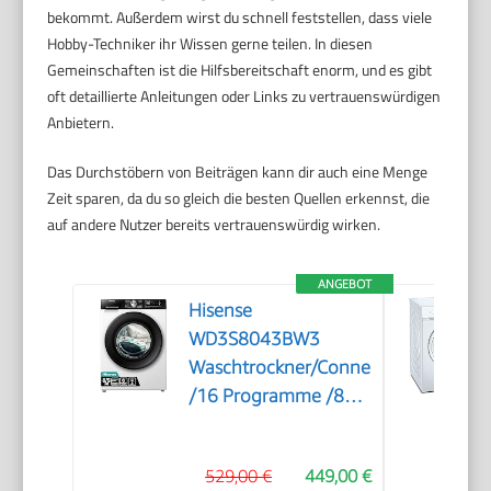
bekommt. Außerdem wirst du schnell feststellen, dass viele
Hobby-Techniker ihr Wissen gerne teilen. In diesen
Gemeinschaften ist die Hilfsbereitschaft enorm, und es gibt
oft detaillierte Anleitungen oder Links zu vertrauenswürdigen
Anbietern.
Das Durchstöbern von Beiträgen kann dir auch eine Menge
Zeit sparen, da du so gleich die besten Quellen erkennst, die
auf andere Nutzer bereits vertrauenswürdig wirken.
ANGEBOT
Hisense
WD3S8043BW3
Waschtrockner/ConnectLife
/16 Programme /8
KG, 54 Liter /1400
U/min/Dampffunktion/JetWash/Anti
529,00 €
449,00 €
Allergie