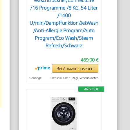
Waschtrockner/ConnectLife
/16 Programme /8 KG, 54 Liter
/1400
U/min/Dampffunktion/JetWash
/Anti-Allergie Program/Auto
Program/Eco Wash/Steam
Refresh/Schwarz
469,00 €
Bei Amazon ansehen
*
Anzeige
Preis inkl. MwSt., zzgl. Versandkosten
ANGEBOT