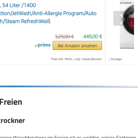
 54 Liter /1400
ion/JetWash/Anti-Allergie Program/Auto
❯
h/Steam RefreshWeiß
529,00 €
449,00 €
Bei Amazon ansehen
Preis inkl. MwSt., zzgl. Versandkosten
*
Anzeige
Freien
trockner
inen Waschtrockner im Freien ist es wichtig, einige Faktoren