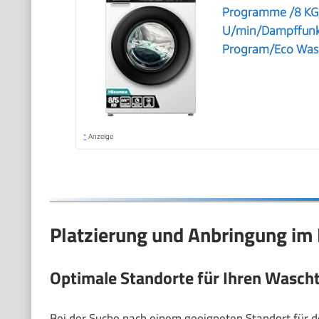
Programme /8 KG,
U/min/Dampffunkt
Program/Eco Was
*
Anzeige
Platzierung und Anbringung im 
Optimale Standorte für Ihren Wasch
Bei der Suche nach einem geeigneten Standort für de