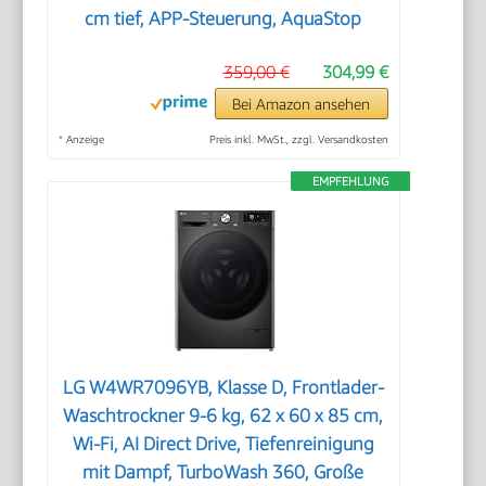
cm tief, APP-Steuerung, AquaStop
359,00 €
304,99 €
Bei Amazon ansehen
*
Anzeige
Preis inkl. MwSt., zzgl. Versandkosten
EMPFEHLUNG
LG W4WR7096YB, Klasse D, Frontlader-
Waschtrockner 9-6 kg, 62 x 60 x 85 cm,
Wi-Fi, AI Direct Drive, Tiefenreinigung
mit Dampf, TurboWash 360, Große