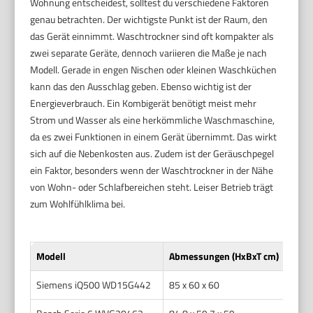
Wohnung entscheidest, solltest du verschiedene Faktoren
genau betrachten. Der wichtigste Punkt ist der Raum, den
das Gerät einnimmt. Waschtrockner sind oft kompakter als
zwei separate Geräte, dennoch variieren die Maße je nach
Modell. Gerade in engen Nischen oder kleinen Waschküchen
kann das den Ausschlag geben. Ebenso wichtig ist der
Energieverbrauch. Ein Kombigerät benötigt meist mehr
Strom und Wasser als eine herkömmliche Waschmaschine,
da es zwei Funktionen in einem Gerät übernimmt. Das wirkt
sich auf die Nebenkosten aus. Zudem ist der Geräuschpegel
ein Faktor, besonders wenn der Waschtrockner in der Nähe
von Wohn- oder Schlafbereichen steht. Leiser Betrieb trägt
zum Wohlfühlklima bei.
Modell
Abmessungen (HxBxT cm)
Fass
Siemens iQ500 WD15G442
85 x 60 x 60
8 / 5