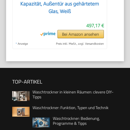
Kapazität, Außentür aus gehärtetem
Glas, Weiß
497,17 €
Bei Amazon ansehen
*
Anzeige
Preis inkl. MwSt., zzgl. Versandkosten
TOP-ARTIKEL
Waschtrockner in kleinen Räumen: clevere DIY-
Tipps
Waschtrockner: Funktion, Typen und Technik
Waschtrockner: Bedienung,
Programme & Tipps