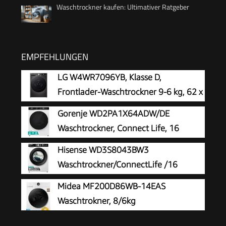
Waschtrockner kaufen: Ultimativer Ratgeber
EMPFEHLUNGEN
LG W4WR7096YB, Klasse D,
Frontlader-Waschtrockner 9-6 kg, 62 x
60 x 85 cm, Wi-Fi, AI Direct Drive,
Gorenje WD2PA1X64ADW/DE
Tiefenreinigung mit Dampf, TurboWash 360,
Waschtrockner, Connect Life, 16
Große Kapazität, Außentür aus gehärtetem Glas,
Programme, 10,5 kg waschen, 6kg
Hisense WD3S8043BW3
Weiß
trocknen, 54 Liter, 1400 U/min, Total AquaStop,
Waschtrockner/ConnectLife /16
Inverter PowerDrive Motor, AllergySteam,
Programme /8 KG, 54 Liter /1400
Midea MF200D86WB-14EAS
Wash&Dry 60', A-20%
U/min/Dampffunktion/JetWash/Anti-Allergie
Waschtrokner, 8/6kg
Program/Auto Program/Eco Wash/Steam
Waschen/Trocknen, A, Inverter Mortor,
RefreshWeiß