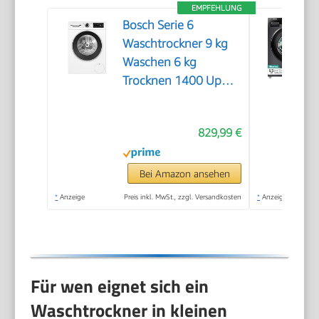
EMPFEHLUNG
Bosch Serie 6
Waschtrockner 9 kg
Waschen 6 kg
Trocknen 1400 UpM
WNG24442
829,99 €
Bei Amazon ansehen
*
Anzeige
Preis inkl. MwSt., zzgl. Versandkosten
*
Anzeige
Für wen eignet sich ein
Waschtrockner in kleinen