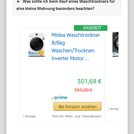
Was sollte ich beim Kauf eines Waschtrockners für
eine kleine Wohnung besonders beachten?
ANGEBOT
Midea Waschtrockner
8/6kg
Waschen/Trocknen
Inverter Motor
MF200D86WB-14DAS
301,69 €
355,00 €
Bei Amazon ansehen
*
Anzeige
*
Anzeige
Preis inkl. MwSt., zzgl. Versandkosten