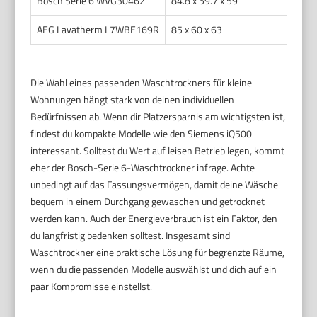
Bosch Serie 6 WVG30462
84.8 x 59.7 x 59
7 / 4
AEG Lavatherm L7WBE169R
85 x 60 x 63
6 / 6
Die Wahl eines passenden Waschtrockners für kleine
Wohnungen hängt stark von deinen individuellen
Bedürfnissen ab. Wenn dir Platzersparnis am wichtigsten ist,
findest du kompakte Modelle wie den Siemens iQ500
interessant. Solltest du Wert auf leisen Betrieb legen, kommt
eher der Bosch-Serie 6-Waschtrockner infrage. Achte
unbedingt auf das Fassungsvermögen, damit deine Wäsche
bequem in einem Durchgang gewaschen und getrocknet
werden kann. Auch der Energieverbrauch ist ein Faktor, den
du langfristig bedenken solltest. Insgesamt sind
Waschtrockner eine praktische Lösung für begrenzte Räume,
wenn du die passenden Modelle auswählst und dich auf ein
paar Kompromisse einstellst.