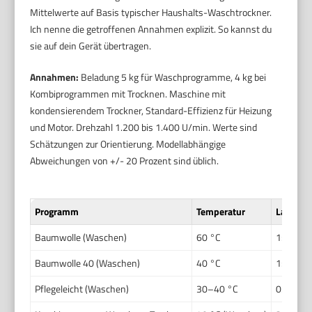
Mittelwerte auf Basis typischer Haushalts-Waschtrockner.
Ich nenne die getroffenen Annahmen explizit. So kannst du
sie auf dein Gerät übertragen.
Annahmen:
Beladung 5 kg für Waschprogramme, 4 kg bei
Kombiprogrammen mit Trocknen. Maschine mit
kondensierendem Trockner, Standard-Effizienz für Heizung
und Motor. Drehzahl 1.200 bis 1.400 U/min. Werte sind
Schätzungen zur Orientierung. Modellabhängige
Abweichungen von +/- 20 Prozent sind üblich.
Programm
Temperatur
Laufzei
Baumwolle (Waschen)
60 °C
1:45
Baumwolle 40 (Waschen)
40 °C
1:20
Pflegeleicht (Waschen)
30–40 °C
0:50