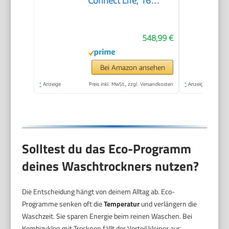
Connect Life, 16
Programme, 10,5 kg
waschen, 6kg
548,99 €
trocknen, 54 Liter,
1400 U/min, Total
AquaStop, Inverter
Bei Amazon ansehen
PowerDrive Motor,
*
Anzeige
Preis inkl. MwSt., zzgl. Versandkosten
*
Anzeige
AllergySteam,
Wash&Dry 60', A-20%
Solltest du das Eco-Programm
deines Waschtrockners nutzen?
Die Entscheidung hängt von deinem Alltag ab. Eco-
Programme senken oft die
Temperatur
und verlängern die
Waschzeit. Sie sparen Energie beim reinen Waschen. Bei
Kombizyklen mit Trocknen fällt der Vorteil kleiner aus.