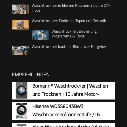
Waschtrockner in kleinen Räumen: clevere DIY-
Tipps
Waschtrockner: Funktion, Typen und Technik
Waschtrockner: Bedienung,
Programme & Tipps
Waschtrockner kaufen: Ultimativer Ratgeber
EMPFEHLUNGEN
Bomann® Waschtrockner | Waschen
und Trocknen | 10 Jahre Motor-
Garantie | 8 kg Waschen, 5 kg Trocknen
Hisense WD3S8043BW3
| Invertermotor | 1400 U/Min | Waschmaschine
Waschtrockner/ConnectLife /16
mit Trockner integriert | WAT 7186 titan
Programme /8 KG, 54 Liter /1400
Haier Waschtrockner 8/5kg G3 Serie