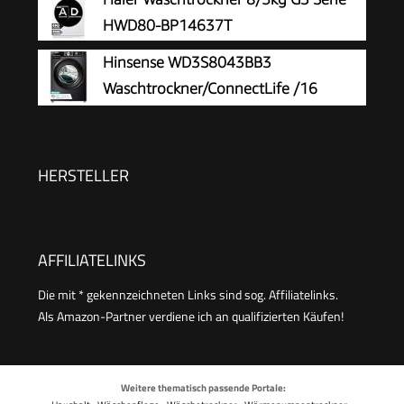
U/min/Dampffunktion/JetWash/Anti-Allergie
HWD80-BP14637T
Program/Auto Program/Eco Wash/Steam
Hinsense WD3S8043BB3
RefreshWeiß
Waschtrockner/ConnectLife /16
Programme /8 KG, 54 Liter /1400
U/min/Dampffunktion/JetWash/Anti-Allergie
Program/Auto Program/Eco Wash/Steam
HERSTELLER
Refresh/Schwarz
AFFILIATELINKS
Die mit * gekennzeichneten Links sind sog. Affiliatelinks.
Als Amazon-Partner verdiene ich an qualifizierten Käufen!
Weitere thematisch passende Portale: