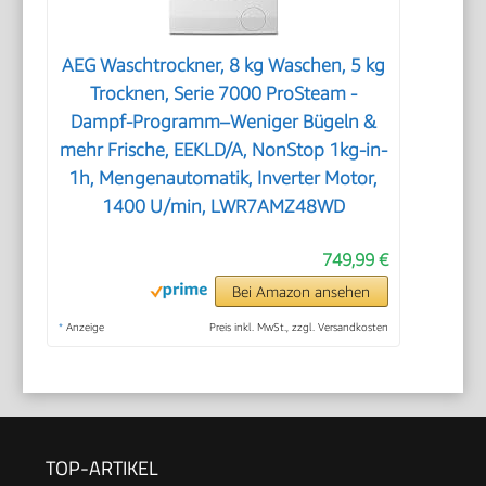
AEG Waschtrockner, 8 kg Waschen, 5 kg
Trocknen, Serie 7000 ProSteam -
Dampf-Programm–Weniger Bügeln &
mehr Frische, EEKLD/A, NonStop 1kg-in-
1h, Mengenautomatik, Inverter Motor,
1400 U/min, LWR7AMZ48WD
749,99 €
Bei Amazon ansehen
*
Anzeige
Preis inkl. MwSt., zzgl. Versandkosten
TOP-ARTIKEL