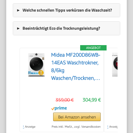
Welche schnellen Tipps verkürzen die Waschzeit?
Beeinträchtigt Eco die Trocknungsleistung?
ANGEBOT
Midea MF200D86WB-
14EAS Waschtrokner,
8/6kg
Waschen/Trocknen,
A, Inverter Mortor,
Auffrischen, 60 Min.
359,00 €
304,99 €
Waschen & Trocknen,
Steam Care, Turbo
Wash, 48 cm tief,
Bei Amazon ansehen
APP-Steuerung,
*
Anzeige
Preis inkl. MwSt., zzgl. Versandkosten
*
Anzeige
AquaStop