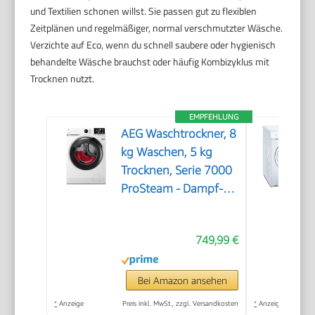
und Textilien schonen willst. Sie passen gut zu flexiblen
Zeitplänen und regelmäßiger, normal verschmutzter Wäsche.
Verzichte auf Eco, wenn du schnell saubere oder hygienisch
behandelte Wäsche brauchst oder häufig Kombizyklus mit
Trocknen nutzt.
EMPFEHLUNG
AEG Waschtrockner, 8
kg Waschen, 5 kg
Trocknen, Serie 7000
ProSteam - Dampf-
Programm–Weniger
Bügeln & mehr
749,99 €
Frische, EEKLD/A,
NonStop 1kg-in-1h,
Mengenautomatik,
Bei Amazon ansehen
Inverter Motor, 1400
*
Anzeige
Preis inkl. MwSt., zzgl. Versandkosten
*
Anzeige