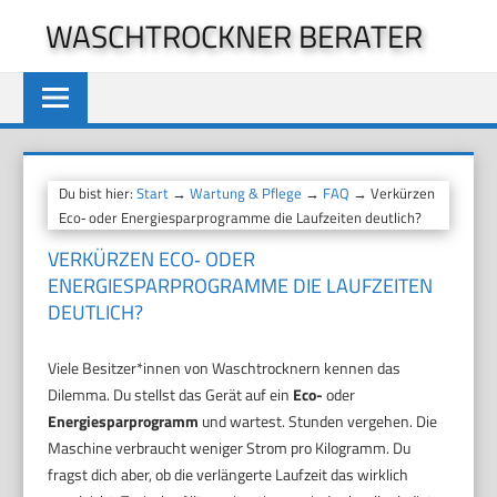
Zum
WASCHTROCKNER BERATER
Inhalt
springen
Du bist hier:
Start
→
Wartung & Pflege
→
FAQ
→ Verkürzen
Eco‑ oder Energiesparprogramme die Laufzeiten deutlich?
VERKÜRZEN ECO‑ ODER
ENERGIESPARPROGRAMME DIE LAUFZEITEN
DEUTLICH?
Viele Besitzer*innen von Waschtrocknern kennen das
Dilemma. Du stellst das Gerät auf ein
Eco-
oder
Energiesparprogramm
und wartest. Stunden vergehen. Die
Maschine verbraucht weniger Strom pro Kilogramm. Du
fragst dich aber, ob die verlängerte Laufzeit das wirklich