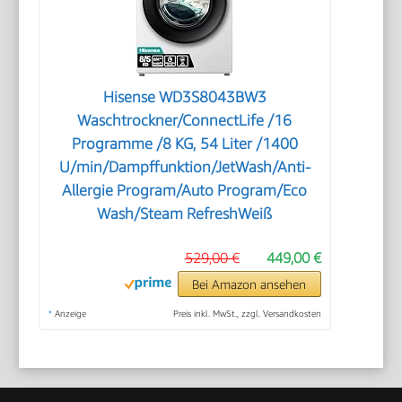
Hisense WD3S8043BW3
Waschtrockner/ConnectLife /16
Programme /8 KG, 54 Liter /1400
U/min/Dampffunktion/JetWash/Anti-
Allergie Program/Auto Program/Eco
Wash/Steam RefreshWeiß
529,00 €
449,00 €
Bei Amazon ansehen
*
Anzeige
Preis inkl. MwSt., zzgl. Versandkosten