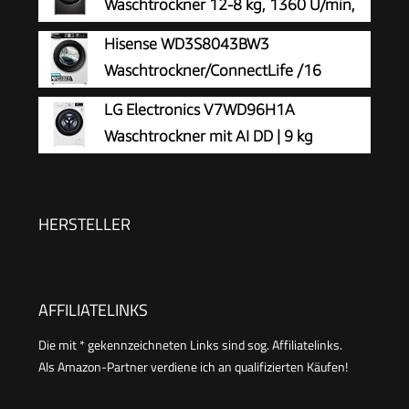
Waschtrockner 12-8 kg, 1360 U/min,
AI Direct Drive, Nachlegefunktion,
Hisense WD3S8043BW3
Schnellwaschgang in 39 Min., mit Dampf, 60 x
Waschtrockner/ConnectLife /16
61 x 85 cm ꟷ Black Stainless Steel
Programme /8 KG, 54 Liter /1400
LG Electronics V7WD96H1A
U/min/Dampffunktion/JetWash/Anti-Allergie
Waschtrockner mit AI DD | 9 kg
Program/Auto Program/Eco Wash/Steam
Waschen | 6 kg Trocknen | 1400 U/Min
RefreshWeiß
| Steam | TurboWash 360° | Neue Wohlfühl-
Trommel | Wi-Fi-Funktion | Weiß
HERSTELLER
AFFILIATELINKS
Die mit * gekennzeichneten Links sind sog. Affiliatelinks.
Als Amazon-Partner verdiene ich an qualifizierten Käufen!