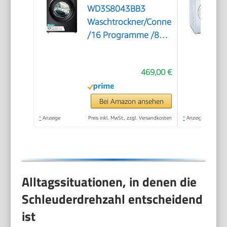
WD3S8043BB3
Waschtrockner/ConnectLife
/16 Programme /8
KG, 54 Liter /1400
U/min/Dampffunktion/JetWash/Anti
469,00 €
Allergie
Program/Auto
Program/Eco
Bei Amazon ansehen
Wash/Steam
*
Anzeige
Preis inkl. MwSt., zzgl. Versandkosten
*
Anzeige
Refresh/Schwarz
Alltagssituationen, in denen die
Schleuderdrehzahl entscheidend
ist