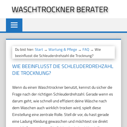
Zum
WASCHTROCKNER BERATER
Inhalt
springen
Du bist hier:
Start
→
Wartung & Pflege
→
FAQ
→ Wie
beeinflusst die Schleuderdrehzahl die Trocknung?
WIE BEEINFLUSST DIE SCHLEUDERDREHZAHL
DIE TROCKNUNG?
Wenn du einen Waschtrockner benutzt, kennst du sicher die
Frage nach der richtigen Schleuderdrehzahl. Gerade wenn es
darum geht, wie schnell und effizient deine Wäsche nach
dem Waschen auch wirklich trocken wird, spielt diese
Einstellung eine zentrale Rolle. Stell dir vor, du hast gerade
eine Ladung Kleidung gewaschen und möchtest sie direkt