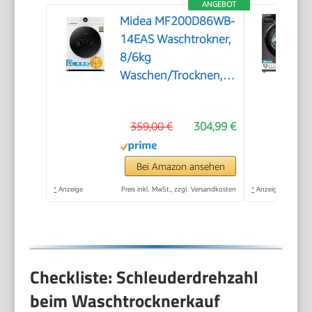
ANGEBOT
Midea MF200D86WB-
14EAS Waschtrokner,
8/6kg
Waschen/Trocknen,
A, Inverter Mortor,
Auffrischen, 60 Min.
359,00 €
304,99 €
Waschen & Trocknen,
Steam Care, Turbo
Wash, 48 cm tief,
Bei Amazon ansehen
APP-Steuerung,
*
Anzeige
Preis inkl. MwSt., zzgl. Versandkosten
*
Anzeige
AquaStop
Checkliste: Schleuderdrehzahl
beim Waschtrocknerkauf