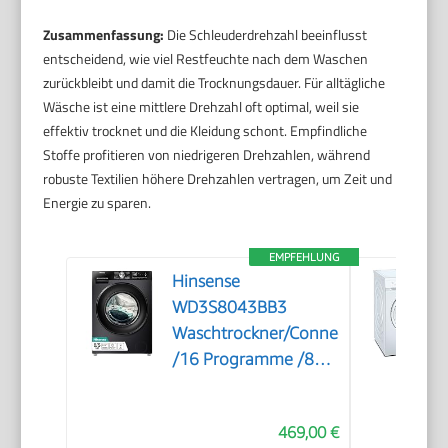
Zusammenfassung:
Die Schleuderdrehzahl beeinflusst
entscheidend, wie viel Restfeuchte nach dem Waschen
zurückbleibt und damit die Trocknungsdauer. Für alltägliche
Wäsche ist eine mittlere Drehzahl oft optimal, weil sie
effektiv trocknet und die Kleidung schont. Empfindliche
Stoffe profitieren von niedrigeren Drehzahlen, während
robuste Textilien höhere Drehzahlen vertragen, um Zeit und
Energie zu sparen.
EMPFEHLUNG
Hinsense
WD3S8043BB3
Waschtrockner/ConnectLife
/16 Programme /8
KG, 54 Liter /1400
U/min/Dampffunktion/JetWash/Anti
469,00 €
Allergie