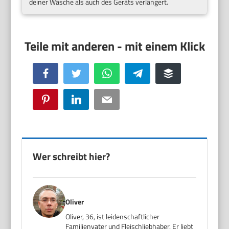
deiner Wäsche als auch des Geräts verlängert.
Facebook
Twitter
WhatsApp
Telegram
Buffer
Pinterest
LinkedIn
Email
Wer schreibt hier?
Oliver
Oliver, 36, ist leidenschaftlicher
Familienvater und Fleischliebhaber. Er liebt