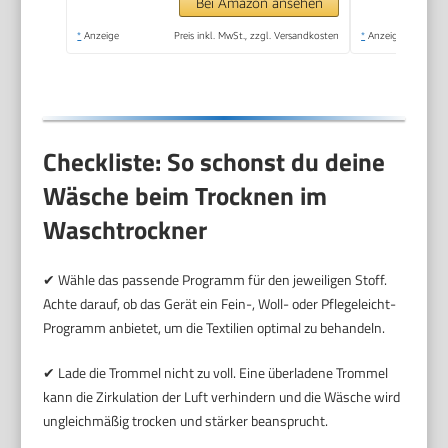
Mengenautomatik,
Bei Amazon ansehen
Inverter Motor, 1400
*
Anzeige
Preis inkl. MwSt., zzgl. Versandkosten
*
Anzeige
U/min,
LWR7AMZ48WD
Checkliste: So schonst du deine
Wäsche beim Trocknen im
Waschtrockner
✔ Wähle das passende Programm für den jeweiligen Stoff.
Achte darauf, ob das Gerät ein Fein-, Woll- oder Pflegeleicht-
Programm anbietet, um die Textilien optimal zu behandeln.
✔ Lade die Trommel nicht zu voll. Eine überladene Trommel
kann die Zirkulation der Luft verhindern und die Wäsche wird
ungleichmäßig trocken und stärker beansprucht.