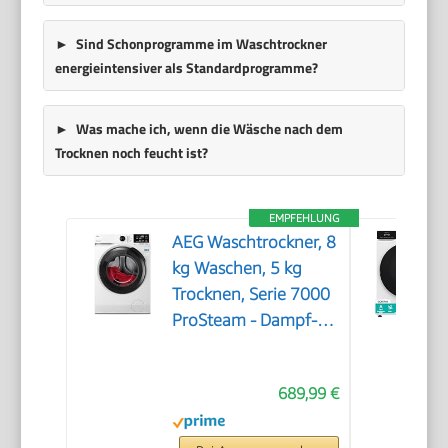
Sind Schonprogramme im Waschtrockner
energieintensiver als Standardprogramme?
Was mache ich, wenn die Wäsche nach dem
Trocknen noch feucht ist?
EMPFEHLUNG
AEG Waschtrockner, 8
kg Waschen, 5 kg
Trocknen, Serie 7000
ProSteam - Dampf-
Programm–Weniger
Bügeln & mehr
689,99 €
Frische, EEKLD/A,
NonStop 1kg-in-1h,