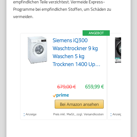
empfindlichen Teile verzichtest. Vermeide Express-
Programme bei empfindlichen Stoffen, um Schäden zu
vermeiden.
ANGEBOT
Siemens iQ300
Waschtrockner 9 kg
Waschen 5 kg
Trocknen 1400 UpM
WN34A141
679,00 €
659,99 €
Bei Amazon ansehen
*
Anzeige
Preis inkl. MwSt., zzgl. Versandkosten
*
Anzeige