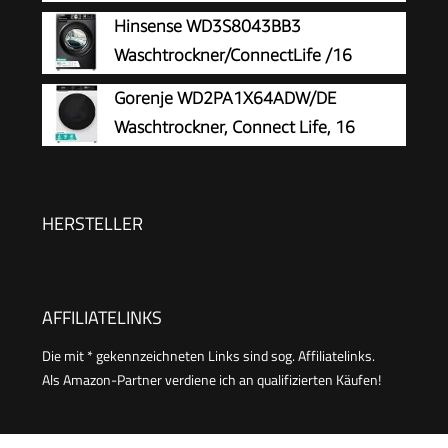
Garantie | 8 kg Waschen, 5 kg Trocknen
Hinsense WD3S8043BB3
| Invertermotor | 1400 U/Min | Waschmaschine
Waschtrockner/ConnectLife /16
mit Trockner integriert | WAT 7186 titan
Programme /8 KG, 54 Liter /1400
Gorenje WD2PA1X64ADW/DE
U/min/Dampffunktion/JetWash/Anti-Allergie
Waschtrockner, Connect Life, 16
Program/Auto Program/Eco Wash/Steam
Programme, 10,5 kg waschen, 6kg
Refresh/Schwarz
trocknen, 54 Liter, 1400 U/min, Total AquaStop,
Inverter PowerDrive Motor, AllergySteam,
HERSTELLER
Wash&Dry 60', A-20%
AFFILIATELINKS
Die mit * gekennzeichneten Links sind sog. Affiliatelinks.
Als Amazon-Partner verdiene ich an qualifizierten Käufen!