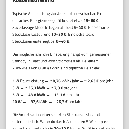
Typische Anschaffungskosten sind überschaubar. Ein
einfaches Energiemessgerät kostet etwa
15–60 €
.
Zuverlässige Modelle liegen oft bei
25–40 €
. Eine smarte
Steckdose kostet rund
10–30 €
. Eine schaltbare
Steckdosenleiste liegt bei
8–40 €
.
Die mögliche jährliche Einsparung hängt vom gemessenen
Standby in Watt und vom Strompreis ab. Bei einem
kWh‑Preis von
0,30 €/kWh
sind typische Beispiele:
1 W
Dauerleistung → ≈
8,76 kWh/Jahr
→ ≈
2,63 €
pro Jahr.
3 W
→ ≈
26,3 kWh
→ ≈
7,9 €
pro Jahr.
5 W
→ ≈
43,8 kWh
→ ≈
13,1 €
pro Jahr.
10 W
→ ≈
87,6 kWh
→ ≈
26,3 €
pro Jahr.
Die Amortisation einer smarten Steckdose ist damit
unterschiedlich. Wenn du durch Abschalten 5 W einsparen
kannst, rechnet sich ein
20–30 €
teures Gerät in rund ein bis