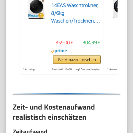
14EAS Waschtrokner,
8/6kg
Waschen/Trocknen,
A, Inverter Mortor,
Auffrischen, 60 Min.
359,00 €
304,99 €
Waschen & Trocknen,
Steam Care, Turbo
Wash, 48 cm tief,
Bei Amazon ansehen
APP-Steuerung,
*
Anzeige
Preis inkl. MwSt., zzgl. Versandkosten
*
Anzeige
AquaStop
Zeit- und Kostenaufwand
realistisch einschätzen
Zeitaufwand