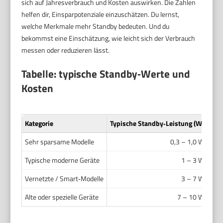
sich auf Jahresverbrauch und Kosten auswirken. Die Zahlen
helfen dir, Einsparpotenziale einzuschätzen. Du lernst,
welche Merkmale mehr Standby bedeuten. Und du
bekommst eine Einschätzung, wie leicht sich der Verbrauch
messen oder reduzieren lässt.
Tabelle: typische Standby‑Werte und
Kosten
Kategorie
Typische Standby‑Leistung (W)
Ges
Sehr sparsame Modelle
0,3 – 1,0 W
Typische moderne Geräte
1 – 3 W
Vernetzte / Smart‑Modelle
3 – 7 W
Alte oder spezielle Geräte
7 – 10 W