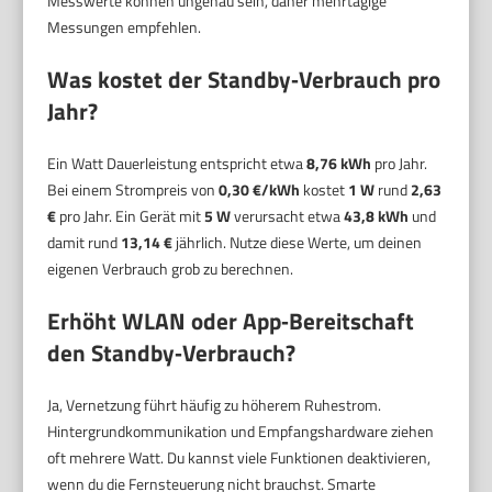
Messwerte können ungenau sein, daher mehrtägige
Messungen empfehlen.
Was kostet der Standby‑Verbrauch pro
Jahr?
Ein Watt Dauerleistung entspricht etwa
8,76 kWh
pro Jahr.
Bei einem Strompreis von
0,30 €/kWh
kostet
1 W
rund
2,63
€
pro Jahr. Ein Gerät mit
5 W
verursacht etwa
43,8 kWh
und
damit rund
13,14 €
jährlich. Nutze diese Werte, um deinen
eigenen Verbrauch grob zu berechnen.
Erhöht WLAN oder App‑Bereitschaft
den Standby‑Verbrauch?
Ja, Vernetzung führt häufig zu höherem Ruhestrom.
Hintergrundkommunikation und Empfangshardware ziehen
oft mehrere Watt. Du kannst viele Funktionen deaktivieren,
wenn du die Fernsteuerung nicht brauchst. Smarte