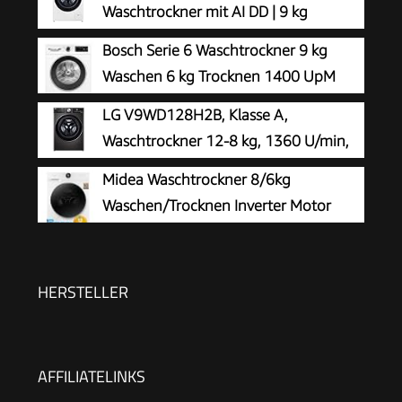
Waschtrockner mit AI DD | 9 kg
Waschen | 6 kg Trocknen | 1400 U/Min
Bosch Serie 6 Waschtrockner 9 kg
| Steam | TurboWash 360° | Neue Wohlfühl-
Waschen 6 kg Trocknen 1400 UpM
Trommel | Wi-Fi-Funktion | Weiß
WNG24442
LG V9WD128H2B, Klasse A,
Waschtrockner 12-8 kg, 1360 U/min,
AI Direct Drive, Nachlegefunktion,
Midea Waschtrockner 8/6kg
Schnellwaschgang in 39 Min., mit Dampf, 60 x
Waschen/Trocknen Inverter Motor
61 x 85 cm ꟷ Black Stainless Steel
MF200D86WB-14DAS
HERSTELLER
AFFILIATELINKS