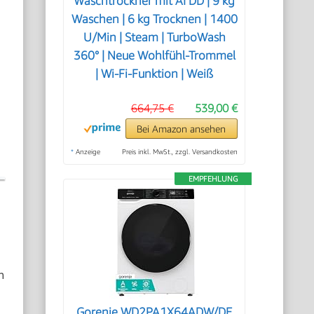
Waschtrockner mit AI DD | 9 kg
Waschen | 6 kg Trocknen | 1400
U/Min | Steam | TurboWash
360° | Neue Wohlfühl-Trommel
| Wi-Fi-Funktion | Weiß
664,75 €
539,00 €
Bei Amazon ansehen
*
Anzeige
Preis inkl. MwSt., zzgl. Versandkosten
EMPFEHLUNG
n
Gorenje WD2PA1X64ADW/DE