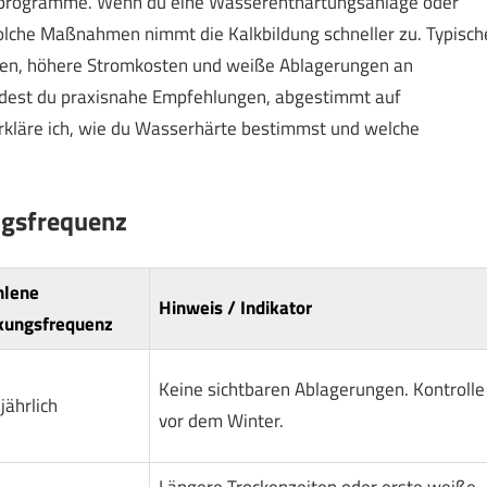
sprogramme. Wenn du eine Wasserenthärtungsanlage oder
 solche Maßnahmen nimmt die Kalkbildung schneller zu. Typisch
iten, höhere Stromkosten und weiße Ablagerungen an
indest du praxisnahe Empfehlungen, abgestimmt auf
rkläre ich, wie du Wasserhärte bestimmst und welche
ngsfrequenz
hlene
Hinweis / Indikator
kungsfrequenz
Keine sichtbaren Ablagerungen. Kontrolle
jährlich
vor dem Winter.
Längere Trockenzeiten oder erste weiße