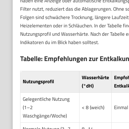
haben eine Anzeige oder automatische Entkalkung
Filter nutzt, reduziert das die Ablagerungen. Ohne
Folgen sind schwächere Trocknung, längere Laufze
Heizelementen oder in Schläuchen. In der Tabelle f
Nutzungsprofil und Wasserhärte. Nach der Tabelle e
Indikatoren du im Blick haben solltest.
Tabelle: Empfehlungen zur Entkalku
Wasserhärte
Empfo
Nutzungsprofil
(°dH)
Entkal
Gelegentliche Nutzung
(1–2
< 8 (weich)
Einmal 
Waschgänge/Woche)
Normale Nutzung (3–7
8–14