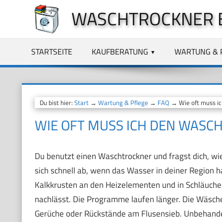
Zum
WASCHTROCKNER 
Inhalt
springen
STARTSEITE
KAUFBERATUNG
WARTUNG & 
Du bist hier:
Start
→
Wartung & Pflege
→
FAQ
→ Wie oft muss ic
WIE OFT MUSS ICH DEN WASC
Du benutzt einen Waschtrockner und fragst dich, wie 
sich schnell ab, wenn das Wasser in deiner Region ha
Kalkkrusten an den Heizelementen und in Schläuche
nachlässt. Die Programme laufen länger. Die Wäsch
Gerüche oder Rückstände am Flusensieb. Unbehande