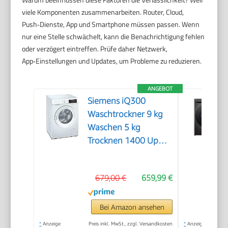
viele Komponenten zusammenarbeiten. Router, Cloud,
Push‑Dienste, App und Smartphone müssen passen. Wenn
nur eine Stelle schwächelt, kann die Benachrichtigung fehlen
oder verzögert eintreffen. Prüfe daher Netzwerk,
App‑Einstellungen und Updates, um Probleme zu reduzieren.
ANGEBOT
Siemens iQ300
Waschtrockner 9 kg
Waschen 5 kg
Trocknen 1400 UpM
WN34A141
679,00 €
659,99 €
Bei Amazon ansehen
*
Anzeige
Preis inkl. MwSt., zzgl. Versandkosten
*
Anzeige