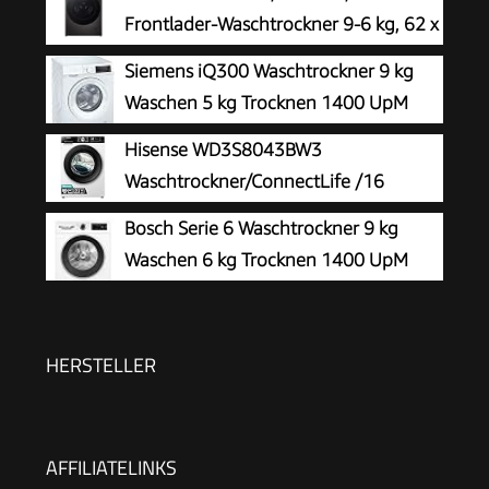
Frontlader-Waschtrockner 9-6 kg, 62 x
60 x 85 cm, Wi-Fi, AI Direct Drive,
Siemens iQ300 Waschtrockner 9 kg
Tiefenreinigung mit Dampf, TurboWash 360,
Waschen 5 kg Trocknen 1400 UpM
Große Kapazität, Außentür aus gehärtetem Glas,
WN34A141
Hisense WD3S8043BW3
Weiß
Waschtrockner/ConnectLife /16
Programme /8 KG, 54 Liter /1400
Bosch Serie 6 Waschtrockner 9 kg
U/min/Dampffunktion/JetWash/Anti-Allergie
Waschen 6 kg Trocknen 1400 UpM
Program/Auto Program/Eco Wash/Steam
WNG24442
RefreshWeiß
HERSTELLER
AFFILIATELINKS