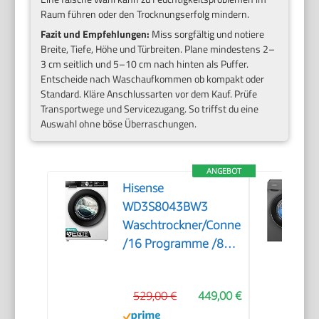
Raum führen oder den Trocknungserfolg mindern.
Fazit und Empfehlungen:
Miss sorgfältig und notiere
Breite, Tiefe, Höhe und Türbreiten. Plane mindestens 2–
3 cm seitlich und 5–10 cm nach hinten als Puffer.
Entscheide nach Waschaufkommen ob kompakt oder
Standard. Kläre Anschlussarten vor dem Kauf. Prüfe
Transportwege und Servicezugang. So triffst du eine
Auswahl ohne böse Überraschungen.
ANGEBOT
Hisense
WD3S8043BW3
Waschtrockner/ConnectLife
/16 Programme /8
KG, 54 Liter /1400
U/min/Dampffunktion/JetWash/Anti
529,00 €
449,00 €
Allergie
Program/Auto