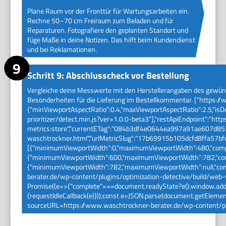
Plane Raum vor der Fronttür für Wartungsarbeiten ein.
Rechne 50–70 cm Freiraum zum Beladen und für
Reparaturen. Fotografiere den geplanten Standort und
füge Maße in deine Notizen. Das hilft beim Kundendienst
und bei Reklamationen.
Schritt 9: Abschlusscheck vor Bestellung
Vergleiche deine Messwerte mit den Herstellerangaben des gewün
Besonderheiten für die Lieferung im Bestellkommentar. ["https:/
{"minViewportAspectRatio":0.4,"maxViewportAspectRatio":2.5,"is
prioritizer/detect.min.js?ver=1.0.0-beta3"],"restApiEndpoint":"h
metrics:store","currentETag":"084b3df4e0644ea997a91ae607d85304
waschtrockner.html","urlMetricSlug":"17b69915b105dcfd8ffa57b
[{"minimumViewportWidth":0,"maximumViewportWidth":480,"compl
{"minimumViewportWidth":600,"maximumViewportWidth":782,"comp
{"minimumViewportWidth":782,"maximumViewportWidth":null,"compl
berater.de/wp-content/plugins/optimization-detective/build/web-vi
Promise((e=>{"complete"===document.readyState?e():window.addEve
{requestIdleCallback(e)}));const e=JSON.parse(document.getElementB
sourceURL=https://www.waschtrockner-berater.de/wp-content/plug