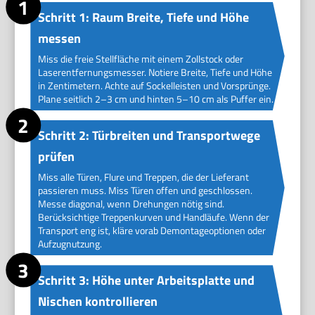
Schritt 1: Raum Breite, Tiefe und Höhe
messen
Miss die freie Stellfläche mit einem Zollstock oder
Laserentfernungsmesser. Notiere Breite, Tiefe und Höhe
in Zentimetern. Achte auf Sockelleisten und Vorsprünge.
Plane seitlich 2–3 cm und hinten 5–10 cm als Puffer ein.
Schritt 2: Türbreiten und Transportwege
prüfen
Miss alle Türen, Flure und Treppen, die der Lieferant
passieren muss. Miss Türen offen und geschlossen.
Messe diagonal, wenn Drehungen nötig sind.
Berücksichtige Treppenkurven und Handläufe. Wenn der
Transport eng ist, kläre vorab Demontageoptionen oder
Aufzugnutzung.
Schritt 3: Höhe unter Arbeitsplatte und
Nischen kontrollieren