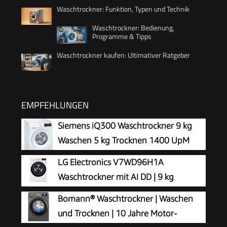
Waschtrockner: Funktion, Typen und Technik
Waschtrockner: Bedienung,
Programme & Tipps
Waschtrockner kaufen: Ultimativer Ratgeber
EMPFEHLUNGEN
Siemens iQ300 Waschtrockner 9 kg
Waschen 5 kg Trocknen 1400 UpM
WN34A141
LG Electronics V7WD96H1A
Waschtrockner mit AI DD | 9 kg
Waschen | 6 kg Trocknen | 1400 U/Min
Bomann® Waschtrockner | Waschen
| Steam | TurboWash 360° | Neue Wohlfühl-
und Trocknen | 10 Jahre Motor-
Trommel | Wi-Fi-Funktion | Weiß