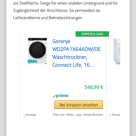
zur Stellfläche. Sorge für einen stabilen Untergrund und für
Zugänglichkeit der Anschlüsse. So vermeidest du
Lieferprobleme und Betriebsstörungen.
EMPFEHLUNG
Gorenje
WD2PA1X64ADW/DE
Waschtrockner,
Connect Life, 16
Programme, 10,5 kg
waschen, 6kg
548,99 €
trocknen, 54 Liter,
1400 U/min, Total
AquaStop, Inverter
Bei Amazon ansehen
PowerDrive Motor,
*
Anzeige
Preis inkl. MwSt., zzgl. Versandkosten
*
Anzeige
AllergySteam,
Wash&Dry 60', A-20%