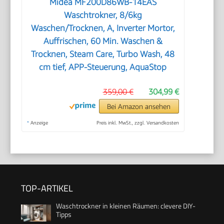
Midea MF200D86WB-14EAS
Waschtrokner, 8/6kg
Waschen/Trocknen, A, Inverter Mortor,
Auffrischen, 60 Min. Waschen &
Trocknen, Steam Care, Turbo Wash, 48
cm tief, APP-Steuerung, AquaStop
359,00 €
304,99 €
Bei Amazon ansehen
*
Anzeige
Preis inkl. MwSt., zzgl. Versandkosten
TOP-ARTIKEL
Waschtrockner in kleinen Räumen: clevere DIY-
Tipps