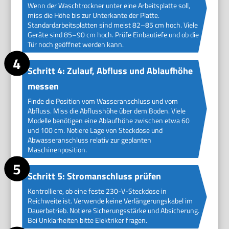
Wenn der Waschtrockner unter eine Arbeitsplatte soll,
miss die Höhe bis zur Unterkante der Platte.
Standardarbeitsplatten sind meist 82–85 cm hoch. Viele
Geräte sind 85–90 cm hoch. Prüfe Einbautiefe und ob die
Tür noch geöffnet werden kann.
Schritt 4: Zulauf, Abfluss und Ablaufhöhe
messen
Finde die Position vom Wasseranschluss und vom
Abfluss. Miss die Abflusshöhe über dem Boden. Viele
Modelle benötigen eine Ablaufhöhe zwischen etwa 60
und 100 cm. Notiere Lage von Steckdose und
Abwasseranschluss relativ zur geplanten
Maschinenposition.
Schritt 5: Stromanschluss prüfen
Kontrolliere, ob eine feste 230-V-Steckdose in
Reichweite ist. Verwende keine Verlängerungskabel im
Dauerbetrieb. Notiere Sicherungsstärke und Absicherung.
Bei Unklarheiten bitte Elektriker fragen.