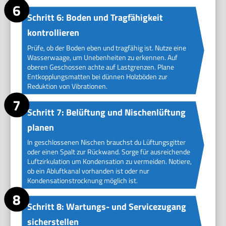
Schritt 6: Boden und Tragfähigkeit
kontrollieren
Prüfe, ob der Boden eben und tragfähig ist. Nutze eine
Wasserwaage, um Unebenheiten zu erkennen. Auf
oberen Geschossen achte auf Lastgrenzen. Plane
Entkopplungsmatten bei dünnen Holzböden zur
Reduktion von Vibrationen.
Schritt 7: Belüftung und Nischenlüftung
planen
In geschlossenen Nischen brauchst du Lüftungsgitter
oder einen Spalt zur Rückwand. Sorge für ausreichende
Luftzirkulation um Kondensation zu vermeiden. Notiere,
ob ein Abluftkanal vorhanden ist oder nur
Kondensationstrocknung möglich ist.
Schritt 8: Wartungs- und Servicezugang
sicherstellen