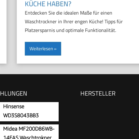
ÜCHE HABEN?
Entdecken Sie die idealen Maße für einen
Waschtrockner in Ihrer engen Küche! Tipps für
Platzersparnis und optimale Funktionalität.
Weiterlesen
EHLUNGEN
HERSTELLER
Hinsense
WD3S8043BB3
Waschtrockner/Connect
Midea MF200D86WB-
6 Programme /8 KG, 54
14EAS Waschtrokner,