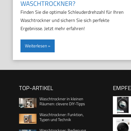
WASCHTROCKNER?
Finden Sie die optimale Schleuderdrehzahl für Ihren
Waschtrockner und sichern Sie sich perfekte
Ergebnisse. Jetzt mehr erfahren!
Weiterlesen
TOP-ARTIKEL
EMPF
Waschtrockner in kleinen
Räumen: clevere DIY-Tipps
Waschtrockner: Funktion,
Typen und Technik
Life /1
Waschtrockner: Bedienung,