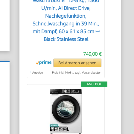
Waschtrockner 12-8 kg, 1360
U/min, AI Direct Drive,
Nachlegefunktion,
Schnellwaschgang in 39 Min.,
mit Dampf, 60 x 61 x 85 cm ꟷ
Black Stainless Steel
749,00 €
Bei Amazon ansehen
*
Anzeige
Preis inkl. MwSt., zzgl. Versandkosten
ANGEBOT