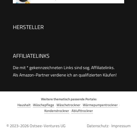
MF200D86WB-14DAS
HERSTELLER
AFFILIATELINKS
Die mit * gekennzeichneten Links sind sog. Affiliatelinks.
Als Amazon-Partner verdiene ich an qualifizierten Käufen!
Weitere thematisch passende Portale:
Haushalt
·
Wäschepflege
·
Wäschetrockner
·
Wärmepumpentrockner
·
Kondenstrockner
·
Ablufttrockner
© 2023-2026
Ostsee-Ventures UG
Datenschutz
·
Impressum