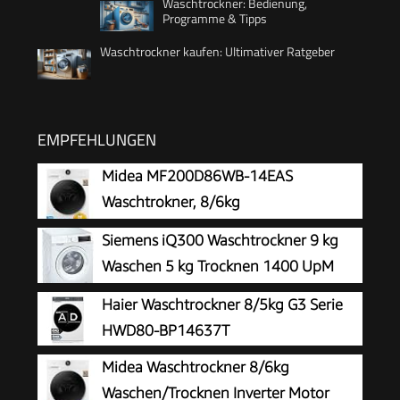
Waschtrockner: Bedienung,
Programme & Tipps
Waschtrockner kaufen: Ultimativer Ratgeber
EMPFEHLUNGEN
Midea MF200D86WB-14EAS
Waschtrokner, 8/6kg
Waschen/Trocknen, A, Inverter Mortor,
Siemens iQ300 Waschtrockner 9 kg
Auffrischen, 60 Min. Waschen & Trocknen,
Waschen 5 kg Trocknen 1400 UpM
Steam Care, Turbo Wash, 48 cm tief, APP-
WN34A141
Haier Waschtrockner 8/5kg G3 Serie
Steuerung, AquaStop
HWD80-BP14637T
Midea Waschtrockner 8/6kg
Waschen/Trocknen Inverter Motor