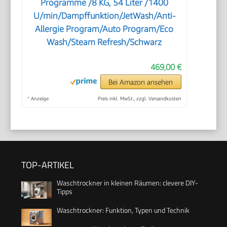
Programme /8 KG, 54 Liter /1400
U/min/Dampffunktion/JetWash/Anti-
Allergie Program/Auto Program/Eco
Wash/Steam Refresh/Schwarz
469,00 €
Bei Amazon ansehen
*
Anzeige
Preis inkl. MwSt., zzgl. Versandkosten
TOP-ARTIKEL
Waschtrockner in kleinen Räumen: clevere DIY-
Tipps
Waschtrockner: Funktion, Typen und Technik