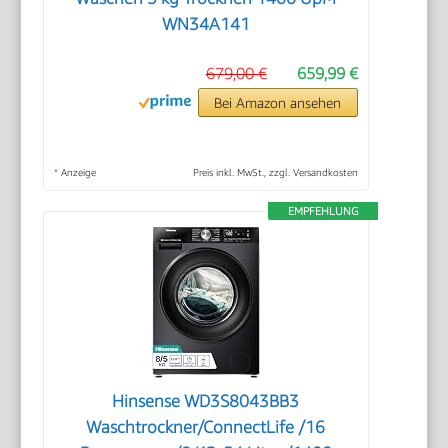
WN34A141
679,00 €
659,99 €
Bei Amazon ansehen
*
Anzeige
Preis inkl. MwSt., zzgl. Versandkosten
EMPFEHLUNG
Hinsense WD3S8043BB3
Waschtrockner/ConnectLife /16