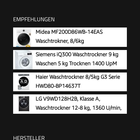
EMPFEHLUNGEN
Midea MF200D86WB-14EAS
Waschtrokner, 8/6kg
Waschen/Trocknen, A, Inverter Mortor,
Siemens iQ300 Waschtrockner 9 kg
Auffrischen, 60 Min. Waschen & Trocknen,
Waschen 5 kg Trocknen 1400 UpM
Steam Care, Turbo Wash, 48 cm tief, APP-
WN34A141
Haier Waschtrockner 8/5kg G3 Serie
Steuerung, AquaStop
HWD80-BP14637T
LG V9WD128H2B, Klasse A,
Waschtrockner 12-8 kg, 1360 U/min,
AI Direct Drive, Nachlegefunktion,
Schnellwaschgang in 39 Min., mit Dampf, 60 x
61 x 85 cm ꟷ Black Stainless Steel
HERSTELLER