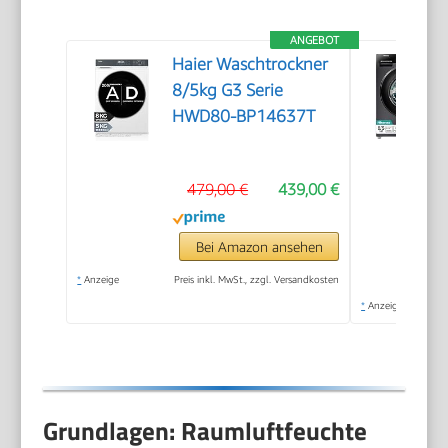
ANGEBOT
Haier Waschtrockner
8/5kg G3 Serie
HWD80-BP14637T
479,00 €
439,00 €
Bei Amazon ansehen
*
Anzeige
Preis inkl. MwSt., zzgl. Versandkosten
*
Anzeige
Grundlagen: Raumluftfeuchte