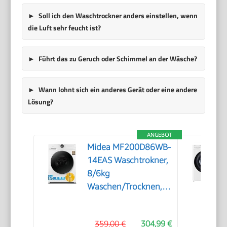
Soll ich den Waschtrockner anders einstellen, wenn
die Luft sehr feucht ist?
Führt das zu Geruch oder Schimmel an der Wäsche?
Wann lohnt sich ein anderes Gerät oder eine andere
Lösung?
ANGEBOT
Midea MF200D86WB-
14EAS Waschtrokner,
8/6kg
Waschen/Trocknen,
A, Inverter Mortor,
Auffrischen, 60 Min.
359,00 €
304,99 €
Waschen & Trocknen,