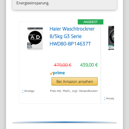
Energieeinsparung.
ANGEBOT
Haier Waschtrockner
8/5kg G3 Serie
HWD80-BP14637T
479,00 €
439,00 €
Bei Amazon ansehen
*
Anzeige
Preis inkl. MwSt., zzgl. Versandkosten
*
Anzeige