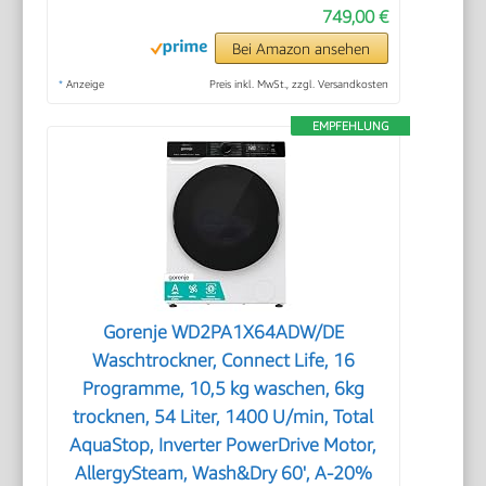
749,00 €
Bei Amazon ansehen
*
Anzeige
Preis inkl. MwSt., zzgl. Versandkosten
EMPFEHLUNG
Gorenje WD2PA1X64ADW/DE
Waschtrockner, Connect Life, 16
Programme, 10,5 kg waschen, 6kg
trocknen, 54 Liter, 1400 U/min, Total
AquaStop, Inverter PowerDrive Motor,
AllergySteam, Wash&Dry 60', A-20%