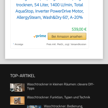
trocknen, 54 Liter, 1400 U/min, Total
AquaStop, Inverter PowerDrive Motor,
AllergySteam, Wash&Dry 60', A-20%
539,00 €
Bei Amazon ansehen
*
Anzeige
Preis inkl. MwSt., zzgl. Versandkosten
TOP-ARTIKEL
Waschtrockner in kleinen Räumen: clevere DIY-
Tipps
Waschtrockner: Funktion, Typen und Technik
Waschtrockner: Bedienung,