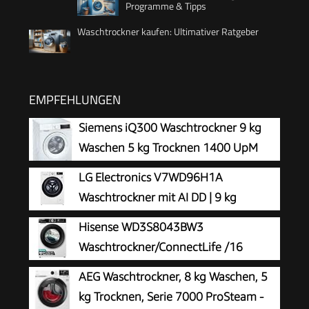
Programme & Tipps
Waschtrockner kaufen: Ultimativer Ratgeber
EMPFEHLUNGEN
Siemens iQ300 Waschtrockner 9 kg
Waschen 5 kg Trocknen 1400 UpM
WN34A141
LG Electronics V7WD96H1A
Waschtrockner mit AI DD | 9 kg
Waschen | 6 kg Trocknen | 1400 U/Min
Hisense WD3S8043BW3
| Steam | TurboWash 360° | Neue Wohlfühl-
Waschtrockner/ConnectLife /16
Trommel | Wi-Fi-Funktion | Weiß
Programme /8 KG, 54 Liter /1400
AEG Waschtrockner, 8 kg Waschen, 5
U/min/Dampffunktion/JetWash/Anti-Allergie
kg Trocknen, Serie 7000 ProSteam -
Program/Auto Program/Eco Wash/Steam