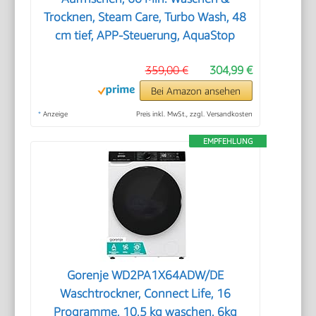
Trocknen, Steam Care, Turbo Wash, 48
cm tief, APP-Steuerung, AquaStop
359,00 €
304,99 €
Bei Amazon ansehen
*
Anzeige
Preis inkl. MwSt., zzgl. Versandkosten
EMPFEHLUNG
Gorenje WD2PA1X64ADW/DE
Waschtrockner, Connect Life, 16
Programme, 10,5 kg waschen, 6kg