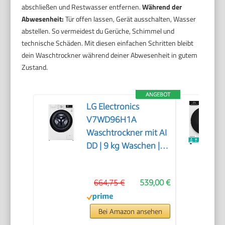
abschließen und Restwasser entfernen.
Während der
Abwesenheit:
Tür offen lassen, Gerät ausschalten, Wasser
abstellen. So vermeidest du Gerüche, Schimmel und
technische Schäden. Mit diesen einfachen Schritten bleibt
dein Waschtrockner während deiner Abwesenheit in gutem
Zustand.
ANGEBOT
LG Electronics
V7WD96H1A
Waschtrockner mit AI
DD | 9 kg Waschen | 6
kg Trocknen | 1400
U/Min | Steam |
664,75 €
539,00 €
TurboWash 360° |
Neue Wohlfühl-
Trommel | Wi-Fi-
Bei Amazon ansehen
Funktion | Weiß