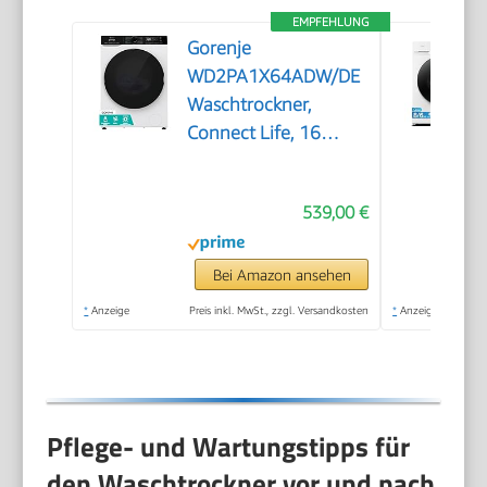
EMPFEHLUNG
Gorenje
WD2PA1X64ADW/DE
Waschtrockner,
Connect Life, 16
Programme, 10,5 kg
waschen, 6kg
539,00 €
trocknen, 54 Liter,
1400 U/min, Total
AquaStop, Inverter
Bei Amazon ansehen
PowerDrive Motor,
*
Anzeige
Preis inkl. MwSt., zzgl. Versandkosten
*
Anzeige
AllergySteam,
Wash&Dry 60', A-20%
Pflege- und Wartungstipps für
den Waschtrockner vor und nach