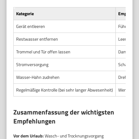
Kategorie
Empfehlu
Gerät entleeren
Führe vor 
Restwasser entfernen
Leere den 
Trommel und Tür offen lassen
Damit die T
Stromversorgung
Schalte da
Wasser-Hahn zudrehen
Dreh den W
Regelmäßige Kontrolle (bei sehr langer Abwesenheit)
Wenn möglic
Zusammenfassung der wichtigsten
Empfehlungen
Vor dem Urlaub:
Wasch- und Trocknungsvorgang