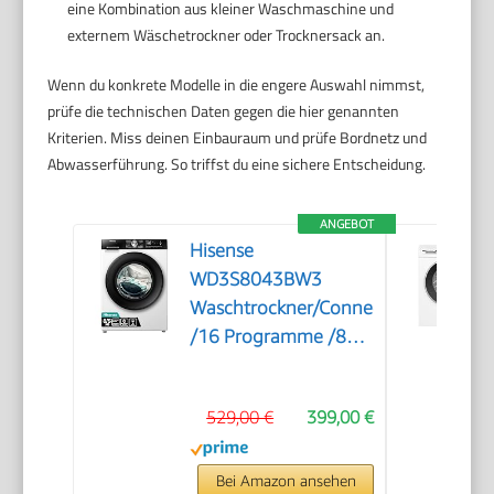
eine Kombination aus kleiner Waschmaschine und
externem Wäschetrockner oder Trocknersack an.
Wenn du konkrete Modelle in die engere Auswahl nimmst,
prüfe die technischen Daten gegen die hier genannten
Kriterien. Miss deinen Einbauraum und prüfe Bordnetz und
Abwasserführung. So triffst du eine sichere Entscheidung.
ANGEBOT
Hisense
WD3S8043BW3
Waschtrockner/ConnectLife
/16 Programme /8
KG, 54 Liter /1400
U/min/Dampffunktion/JetWash/Anti
529,00 €
399,00 €
Allergie
Program/Auto
Program/Eco
Bei Amazon ansehen