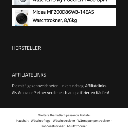
mit Trockner integriert | WAT 7186 titan
WN34A141
Midea MF200D86WB-14EAS
Waschtrokner, 8/6kg
Waschen/Trocknen, A, Inverter Mortor,
Auffrischen, 60 Min. Waschen & Trocknen,
Steam Care, Turbo Wash, 48 cm tief, APP-
HERSTELLER
Steuerung, AquaStop
AFFILIATELINKS
Die mit * gekennzeichneten Links sind sog. Affiliatelinks.
Als Amazon-Partner verdiene ich an qualifizierten Käufen!
Weitere thematisch passende Portale:
Haushalt
·
Wäschepflege
·
Wäschetrockner
·
Wärmepumpentrockner
·
Kondenstrockner
·
Ablufttrockner