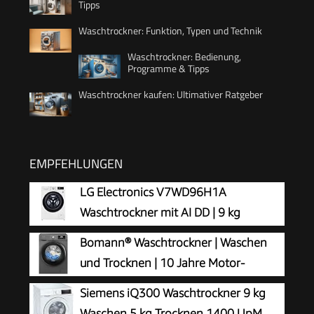
Tipps
Waschtrockner: Funktion, Typen und Technik
Waschtrockner: Bedienung,
Programme & Tipps
Waschtrockner kaufen: Ultimativer Ratgeber
EMPFEHLUNGEN
LG Electronics V7WD96H1A
Waschtrockner mit AI DD | 9 kg
Waschen | 6 kg Trocknen | 1400 U/Min
Bomann® Waschtrockner | Waschen
| Steam | TurboWash 360° | Neue Wohlfühl-
und Trocknen | 10 Jahre Motor-
Trommel | Wi-Fi-Funktion | Weiß
Garantie | 8 kg Waschen, 5 kg Trocknen
Siemens iQ300 Waschtrockner 9 kg
| Invertermotor | 1400 U/Min | Waschmaschine
Waschen 5 kg Trocknen 1400 UpM