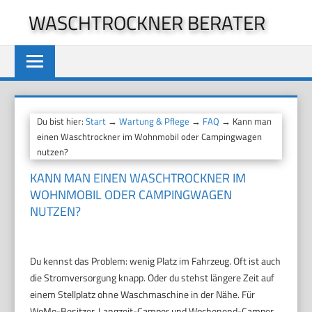
Zum
WASCHTROCKNER BERATER
Inhalt
springen
Du bist hier:
Start
→
Wartung & Pflege
→
FAQ
→ Kann man
einen Waschtrockner im Wohnmobil oder Campingwagen
nutzen?
KANN MAN EINEN WASCHTROCKNER IM
WOHNMOBIL ODER CAMPINGWAGEN
NUTZEN?
Du kennst das Problem: wenig Platz im Fahrzeug. Oft ist auch
die Stromversorgung knapp. Oder du stehst längere Zeit auf
einem Stellplatz ohne Waschmaschine in der Nähe. Für
WoMo-Besitzer, Langzeit-Camper und Wochenend-Camper