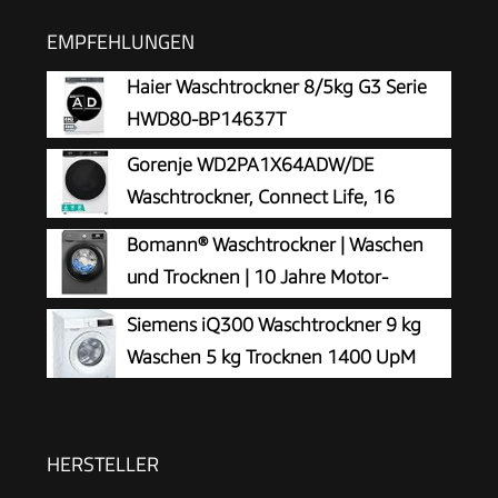
EMPFEHLUNGEN
Haier Waschtrockner 8/5kg G3 Serie
HWD80-BP14637T
Gorenje WD2PA1X64ADW/DE
Waschtrockner, Connect Life, 16
Programme, 10,5 kg waschen, 6kg
Bomann® Waschtrockner | Waschen
trocknen, 54 Liter, 1400 U/min, Total AquaStop,
und Trocknen | 10 Jahre Motor-
Inverter PowerDrive Motor, AllergySteam,
Garantie | 8 kg Waschen, 5 kg Trocknen
Siemens iQ300 Waschtrockner 9 kg
Wash&Dry 60', A-20%
| Invertermotor | 1400 U/Min | Waschmaschine
Waschen 5 kg Trocknen 1400 UpM
mit Trockner integriert | WAT 7186 titan
WN34A141
HERSTELLER